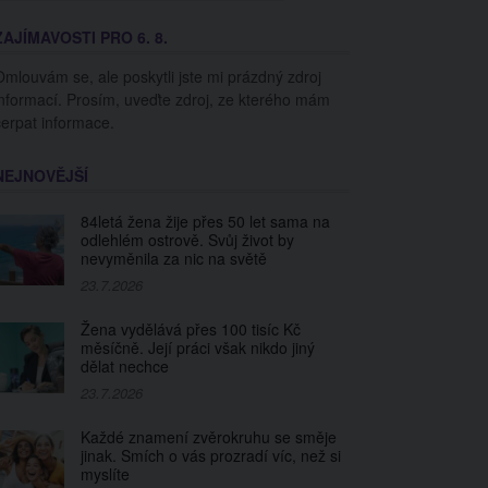
ZAJÍMAVOSTI PRO 6. 8.
Omlouvám se, ale poskytli jste mi prázdný zdroj
informací. Prosím, uveďte zdroj, ze kterého mám
čerpat informace.
NEJNOVĚJŠÍ
84letá žena žije přes 50 let sama na
odlehlém ostrově. Svůj život by
nevyměnila za nic na světě
23.7.2026
Žena vydělává přes 100 tisíc Kč
měsíčně. Její práci však nikdo jiný
dělat nechce
23.7.2026
Každé znamení zvěrokruhu se směje
jinak. Smích o vás prozradí víc, než si
myslíte