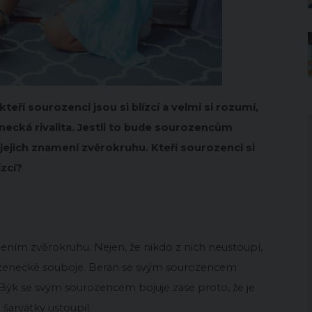
eří sourozenci jsou si blízcí a velmi si rozumí,
ecká rivalita. Jestli to bude sourozencům
 jejich znamení zvěrokruhu. Kteří sourozenci si
zcí?
ením zvěrokruhu. Nejen, že nikdo z nich neustoupí,
urozenecké souboje. Beran se svým sourozencem
. Býk se svým sourozencem bojuje zase proto, že je
 šarvátky ustoupil.