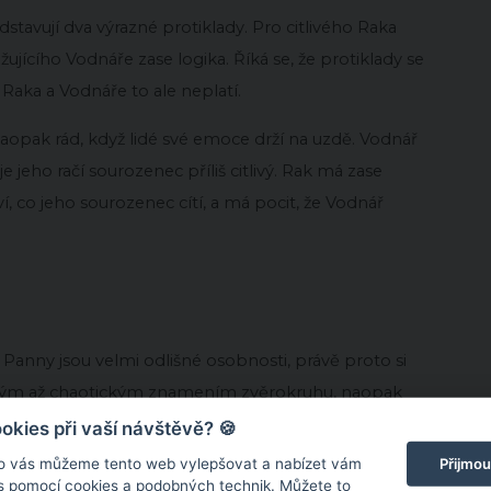
tavují dva výrazné protiklady. Pro citlivého Raka
ujícího Vodnáře zase logika. Říká se, že protiklady se
Raka a Vodnáře to ale neplatí.
aopak rád, když lidé své emoce drží na uzdě. Vodnář
 jeho račí sourozenec příliš citlivý. Rak má zase
 co jeho sourozenec cítí, a má pocit, že Vodnář
Panny jsou velmi odlišné osobnosti, právě proto si
ostným až chaotickým znamením zvěrokruhu, naopak
kies při vaší návštěvě? 🍪
Přijmou
o vás můžeme tento web vylepšovat a nabízet vám
nec ve znamení Blíženců nebere věci příliš vážně.
 s pomocí cookies a podobných technik. Můžete to