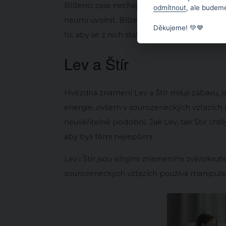
Blíženci zase nechápou, proč jsou jejich br
odmítnout
, ale budeme
neumí uvolnit. Blíženci a Panna se coby sour
Děkujeme! 💚💙
to, aby se z nich stali dobří přátelé.
Lev a Štír
Hvězdná znamení Lev a Štír milují zábavu, j
energie, ovšem v sourozeneckých vztazích s
neuvěřitelně podobní. Jak Lev, tak Štír chtě
aby byli těmi nejlepšími.
Lev i Štír jsou silnými znameními zvěrokruhu
sourozeneckých vztazích používá manipulaci,