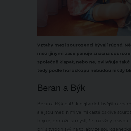
Vztahy mezi sourozenci bývají různé. Někt
mezi jinými zase panuje značná sourozen
společně klapat, nebo ne, ovlivňuje také
tedy podle horoskopu nebudou nikdy blí
Beran a Býk
Beran a Býk patří k nejtvrdohlavějším znam
ale jsou mezi nimi velmi časté ošklivé so
bojuje, protože si myslí, že má vždy pravdu
příliš tvrdohlavý na to, aby ze sourozenecké