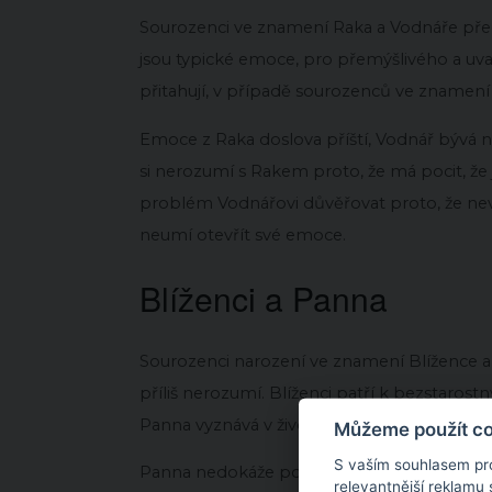
Sourozenci ve znamení Raka a Vodnáře předs
jsou typické emoce, pro přemýšlivého a uvaž
přitahují, v případě sourozenců ve znamení 
Emoce z Raka doslova příští, Vodnář bývá n
si nerozumí s Rakem proto, že má pocit, že je
problém Vodnářovi důvěřovat proto, že neví,
neumí otevřít své emoce.
Blíženci a Panna
Sourozenci narození ve znamení Blížence a 
příliš nerozumí. Blíženci patří k bezstar
Panna vyznává v životě řád a pravidla.
Můžeme použít coo
S vaším souhlasem pr
Panna nedokáže pochopit, proč její souroze
relevantnější reklamu