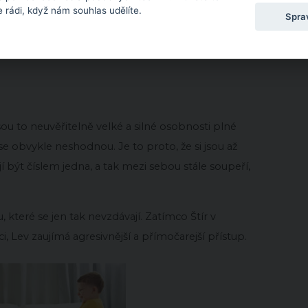
atr nebo sestra ve znamení Panny tak vážní a proč se
 rádi, když nám souhlas udělíte.
Spra
ozenci nemusí notně nenávidět, ale jsou příliš jiní na
sou to neuvěřitelně velké a silné osobnosti plné
e obvykle neshodnou. Je to proto, že si jsou až
jí být číslem jedna, a tak mezi sebou stále soupeří,
, které se jen tak nevzdávají. Zatímco Štír v
 Lev zaujímá agresivnější a přímočarejší přístup.