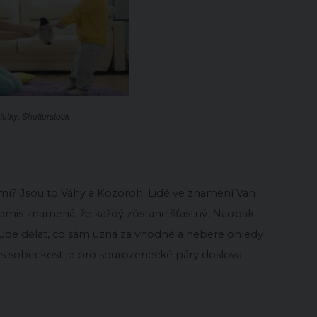
fotky: Shutterstock
umí? Jsou to Váhy a Kozoroh. Lidé ve znamení Vah
romis znamená, že každý zůstane šťastný. Naopak
ude dělat, co sám uzná za vhodné a nebere ohledy
s sobeckost je pro sourozenecké páry doslova