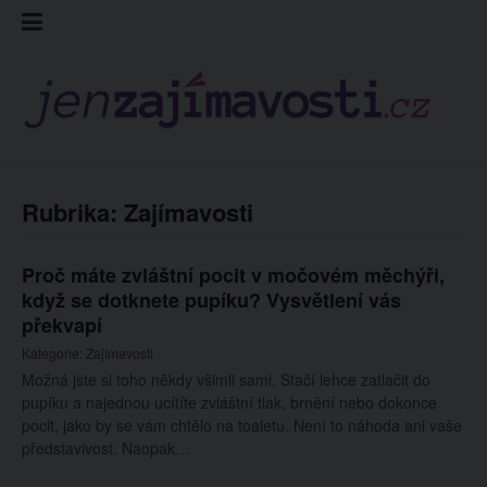
Skip
Kontakt
Prohláš
Redakc
to
cookies
content
Rubrika:
Zajímavosti
Proč máte zvláštní pocit v močovém měchýři,
když se dotknete pupíku? Vysvětlení vás
překvapí
Kategorie:
Zajímavosti
Možná jste si toho někdy všimli sami. Stačí lehce zatlačit do
pupíku a najednou ucítíte zvláštní tlak, brnění nebo dokonce
pocit, jako by se vám chtělo na toaletu. Není to náhoda ani vaše
představivost. Naopak…