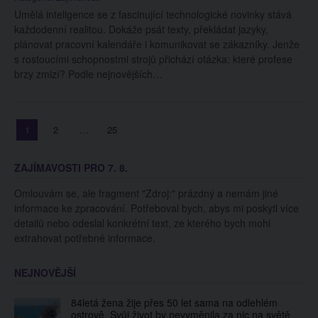
Umělá inteligence se z fascinující technologické novinky stává
každodenní realitou. Dokáže psát texty, překládat jazyky,
plánovat pracovní kalendáře i komunikovat se zákazníky. Jenže
s rostoucími schopnostmi strojů přichází otázka: které profese
brzy zmizí? Podle nejnovějších…
Stránkování
Page
Page
Page
1
2
…
25
příspěvků
ZAJÍMAVOSTI PRO 7. 8.
Omlouvám se, ale fragment "Zdroj:" prázdný a nemám jiné
informace ke zpracování. Potřeboval bych, abys mi poskytl více
detailů nebo odeslal konkrétní text, ze kterého bych mohl
extrahovat potřebné informace.
NEJNOVĚJŠÍ
84letá žena žije přes 50 let sama na odlehlém
ostrově. Svůj život by nevyměnila za nic na světě