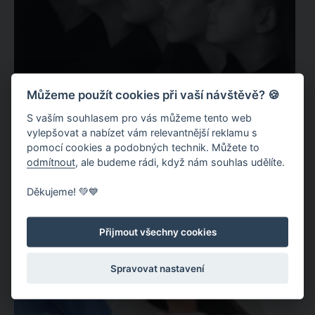
Vývoj dospělého člověka má podle psychologů
Můžeme použít cookies při vaší návštěvě? 🍪
4 stádia. Zjistěte, do kterého patříte
S vaším souhlasem pro vás můžeme tento web
Kategorie:
Zajímavosti
vylepšovat a nabízet vám relevantnější reklamu s
Možná si myslíte, že osobní vývoj končí dospělostí. Jenže opak
pomocí cookies a podobných technik. Můžete to
je pravdou. Psychologové upozorňují, že se vyvíjíme celý život a
odmítnout
, ale budeme rádi, když nám souhlas udělíte.
někdy se můžeme v určité fázi zaseknout, aniž si to
uvědomujeme. Podle jednoho z moderních…
Děkujeme! 💚💙
Přijmout všechny cookies
Spravovat nastavení