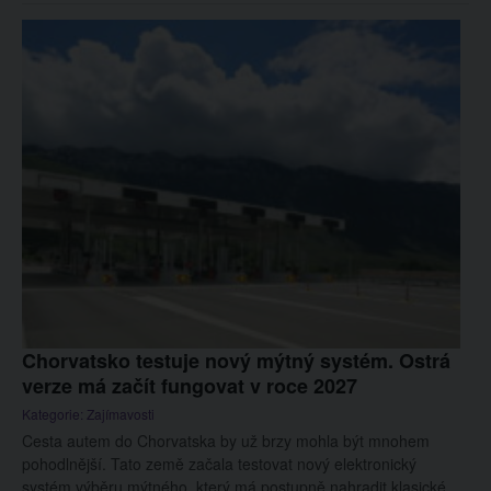
Chorvatsko testuje nový mýtný systém. Ostrá
verze má začít fungovat v roce 2027
Kategorie:
Zajímavosti
Cesta autem do Chorvatska by už brzy mohla být mnohem
pohodlnější. Tato země začala testovat nový elektronický
systém výběru mýtného, který má postupně nahradit klasické