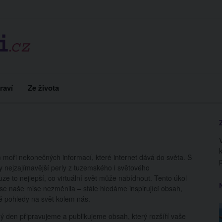
raví
Ze života
moři nekonečných informací, které internet dává do světa. S
y nejzajímavější perly z tuzemského i světového
e to nejlepší, co virtuální svět může nabídnout. Tento úkol
y se naše mise nezměnila – stále hledáme inspirující obsah,
vé pohledy na svět kolem nás.
ý den připravujeme a publikujeme obsah, který rozšíří vaše