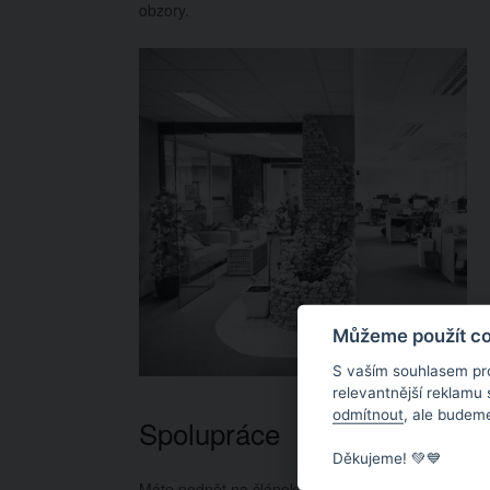
obzory.
Můžeme použít coo
S vaším souhlasem pr
relevantnější reklamu
odmítnout
, ale budeme
Spolupráce
Děkujeme! 💚💙
Máte podnět na článek, nebo byste rádi nějaký člá