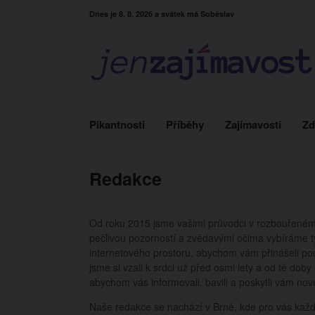
Skip
Dnes je 8. 8. 2026 a svátek má Soběslav
to
content
Pikantnosti
Příběhy
Zajímavosti
Zd
Redakce
Od roku 2015 jsme vašimi průvodci v rozbouřeném 
pečlivou pozorností a zvědavými očima vybíráme t
internetového prostoru, abychom vám přinášeli pouz
jsme si vzali k srdci už před osmi lety a od té dob
abychom vás informovali, bavili a poskytli vám no
Naše redakce se nachází v Brně, kde pro vás každ