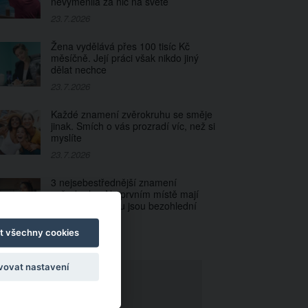
nevyměnila za nic na světě
23.7.2026
Žena vydělává přes 100 tisíc Kč
měsíčně. Její práci však nikdo jiný
dělat nechce
23.7.2026
Každé znamení zvěrokruhu se směje
jinak. Smích o vás prozradí víc, než si
myslíte
23.7.2026
3 nejsebestřednější znamení
zvěrokruhu. Na prvním místě mají
sebe a ve vztahu jsou bezohlední
23.7.2026
t všechny cookies
vovat nastavení