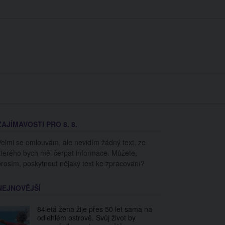
Kontakt
Prohlášení
Redakce
cookies
ZAJÍMAVOSTI PRO 8. 8.
Velmi se omlouvám, ale nevidím žádný text, ze
kterého bych měl čerpat informace. Můžete,
prosím, poskytnout nějaký text ke zpracování?
NEJNOVĚJŠÍ
84letá žena žije přes 50 let sama na
odlehlém ostrově. Svůj život by