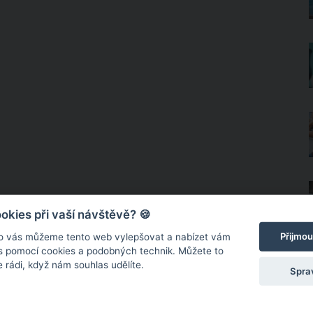
kies při vaší návštěvě? 🍪
Přijmou
o vás můžeme tento web vylepšovat a nabízet vám
 s pomocí cookies a podobných technik. Můžete to
 rádi, když nám souhlas udělíte.
Spra
nek napsali?