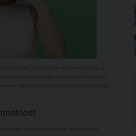
ou ani gram, zatímco jiné se cíleně omezují, a
Podstatnou roli může hrát i to, ve kterém znamení
amení mají totiž větší sklony k přibírání. Která to
hmotnost
k přibírání. Často se potýkají se zpomaleným