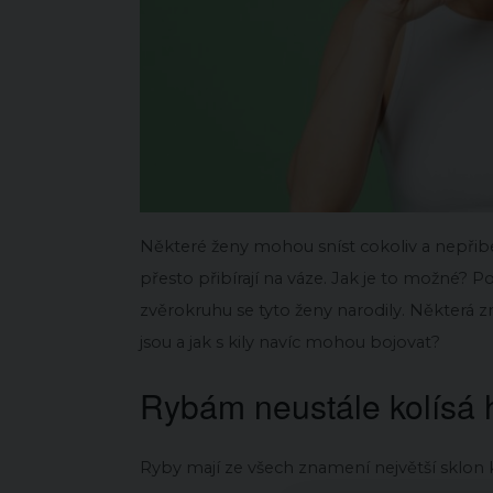
Některé ženy mohou sníst cokoliv a nepřiber
přesto přibírají na váze. Jak je to možné? 
zvěrokruhu se tyto ženy narodily. Některá zn
jsou a jak s kily navíc mohou bojovat?
Rybám neustále kolísá 
Ryby mají ze všech znamení největší sklon 