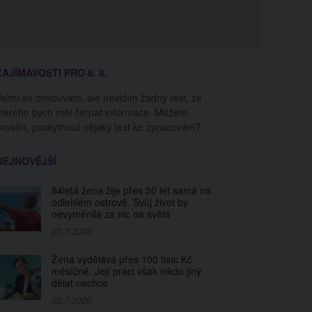
ZAJÍMAVOSTI PRO 8. 8.
Velmi se omlouvám, ale nevidím žádný text, ze
kterého bych měl čerpat informace. Můžete,
prosím, poskytnout nějaký text ke zpracování?
NEJNOVĚJŠÍ
84letá žena žije přes 50 let sama na
odlehlém ostrově. Svůj život by
nevyměnila za nic na světě
23.7.2026
Žena vydělává přes 100 tisíc Kč
měsíčně. Její práci však nikdo jiný
dělat nechce
23.7.2026