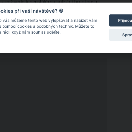
, což vede k neustálému kolísání hmotnosti.
kies při vaší návštěvě? 🍪
. Jak tomu zabránit? Řešením je pravidelný pohyb a
Přijmou
o vás můžeme tento web vylepšovat a nabízet vám
žovat. Ryby by měly vsadit na pestrou stravu bohatou
 s pomocí cookies a podobných technik. Můžete to
 a tučným jídlům.
 rádi, když nám souhlas udělíte.
Spra