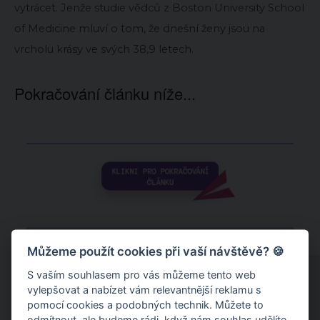
vytrácet. Jenže studie vědců z Boston University School
of Medicine mluví o tom, že dnešní ženy jsou na
vrcholu krásy ve svých 38,9 letech.
Pokračování článku níže...
Můžeme použít cookies při vaší návštěvě? 🍪
S vaším souhlasem pro vás můžeme tento web
vylepšovat a nabízet vám relevantnější reklamu s
pomocí cookies a podobných technik. Můžete to
odmítnout
, ale budeme rádi, když nám souhlas udělíte.