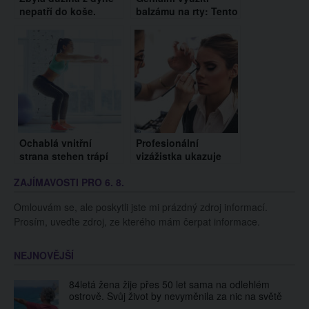
nepatří do koše.
balzámu na rty: Tento
Připravte si z ní
všestranný pomocník
vyživující pleťovou
nepaří jenom na ústa
masku
Ochablá vnitřní
Profesionální
strana stehen trápí
vizážistka ukazuje
spoustu žen.
skutečnou sílu
ZAJÍMAVOSTI PRO 6. 8.
Zpevněte ji účinnými
líčidel. Tahle extrémní
cviky
proměna vás
Omlouvám se, ale poskytli jste mi prázdný zdroj informací.
dostane!
Prosím, uveďte zdroj, ze kterého mám čerpat informace.
NEJNOVĚJŠÍ
84letá žena žije přes 50 let sama na odlehlém
ostrově. Svůj život by nevyměnila za nic na světě