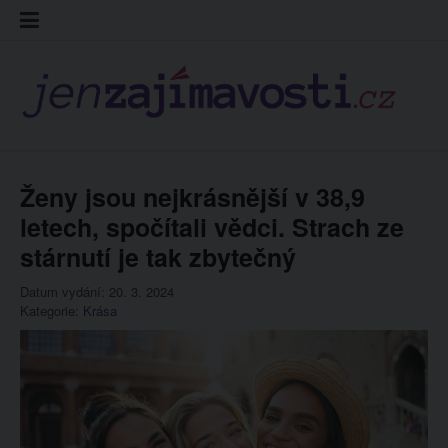
Skip
Kontakt
Prohláš
Redakc
to
cookies
content
Ženy jsou nejkrásnější v 38,9
letech, spočítali vědci. Strach ze
stárnutí je tak zbytečný
Datum vydání: 20. 3. 2024
Kategorie:
Krása