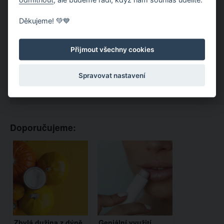
Děkujeme! 💚💙
Přijmout všechny cookies
Spravovat nastavení
Doporučujeme:
Zbylá dužina z dýně
Geniální využití