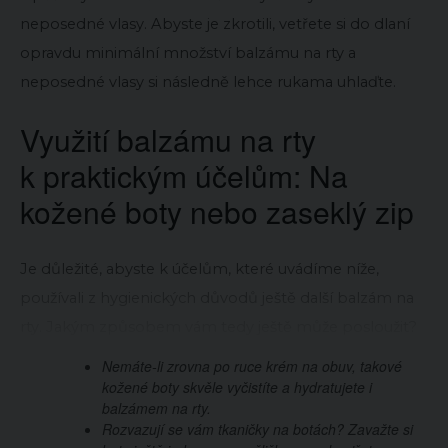
neposedné vlasy. Abyste je zkrotili, vetřete si do dlaní
opravdu minimální množství balzámu na rty a
neposedné vlasy si následně lehce rukama uhlaďte.
Využití balzámu na rty
k praktickým účelům: Na
kožené boty nebo zaseklý zip
Je důležité, abyste k účelům, které uvádíme níže,
používali z hygienických důvodů ještě další balzám na
rty. Jakým způsobem vám tedy ještě může posloužit?
Nemáte-li zrovna po ruce krém na obuv, takové
kožené boty skvěle vyčistíte a hydratujete i
balzámem na rty.
Rozvazují se vám tkaničky na botách? Zavažte si