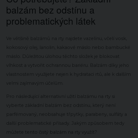
balzám bez odstínu a
problematických látek
Ve většině balzámů na rty najdete vazelínu, včelí vosk,
kokosový olej, lanolin, kakaové máslo nebo bambucké
máslo. Důležitou úlohou těchto složek je blokovat
vlhkost a vytvořit ochrannou bariéru. Balzám díky jeho
vlastnostem využijete nejen k hydrataci rtů, ale k dalším
velmi zajímavým účelům.
Pro následující alternativní užití balzámu na rty si
vyberte základní balzám bez odstínu, který není
parfémovaný, neobsahuje třpytky, parabeny, sulfáty a
další problematické přísady. Jakým způsobem tedy
můžete tento čistý balzám na rty využít?