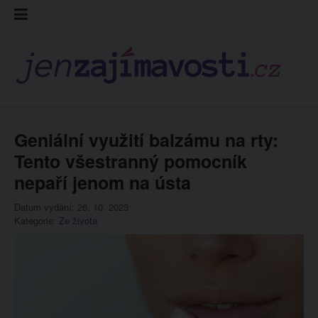
Skip
Kontakt
Prohláš
Redakc
to
cookies
content
Geniální využití balzámu na rty:
Tento všestranný pomocník
nepaří jenom na ústa
Datum vydání: 26. 10. 2023
Kategorie:
Ze života