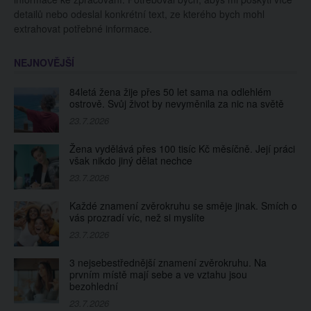
detailů nebo odeslal konkrétní text, ze kterého bych mohl
extrahovat potřebné informace.
NEJNOVĚJŠÍ
84letá žena žije přes 50 let sama na odlehlém
ostrově. Svůj život by nevyměnila za nic na světě
23.7.2026
Žena vydělává přes 100 tisíc Kč měsíčně. Její práci
však nikdo jiný dělat nechce
23.7.2026
Každé znamení zvěrokruhu se směje jinak. Smích o
vás prozradí víc, než si myslíte
23.7.2026
3 nejsebestřednější znamení zvěrokruhu. Na
prvním místě mají sebe a ve vztahu jsou
bezohlední
23.7.2026