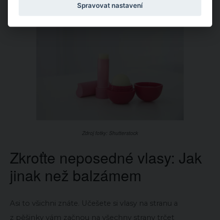
kartáčkem na obočí.
Spravovat nastavení
Zdroj fotky: Shutterstock
Zkroťte neposedné vlasy: Jak
jinak než balzámem
Asi to všichni znáte. Učešete si vlasy na stranu a
z pěšinky vám začnou na všechny strany trčet