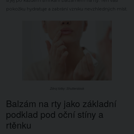
si jej po každém smrkání balzámem na rty. Ten vaši
pokožku hydratuje a zabrání vzniku nevzhledných míst.
Zdroj fotky: Shutterstock
Balzám na rty jako základní
podklad pod oční stíny a
rtěnku