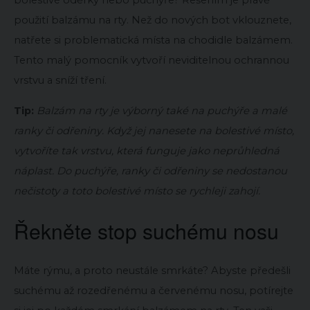
bolestivé oděrky nebo puchýře? Řešením je právě
použití balzámu na rty. Než do nových bot vklouznete,
natřete si problematická místa na chodidle balzámem.
Tento malý pomocník vytvoří neviditelnou ochrannou
vrstvu a sníží tření.
Tip:
Balzám na rty je výborný také na puchýře a malé
ranky či odřeniny. Když jej nanesete na bolestivé místo,
vytvoříte tak vrstvu, která funguje jako neprůhledná
náplast. Do puchýře, ranky či odřeniny se nedostanou
nečistoty a toto bolestivé místo se rychleji zahojí.
Řekněte stop suchému nosu
Máte rýmu, a proto neustále smrkáte? Abyste předešli
suchému až rozedřenému a červenému nosu, potírejte