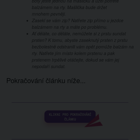
boty ještě jednou na mašličku a uzel potřete
balzámem na rty. Mašlička bude držet
mnohem pevněji.
Zasekl se vám zip? Natřete zip přímo u jezdce
balzámem na rty a máte po problému.
Ať děláte, co děláte, nemůžete si z prstu sundat
prsten? K tomu, abyste zaseknutý prsten z prstu
bezbolestně odstranili vám opět pomůže balzám na
rty. Natřete jím místo kolem prstenu a pak
prstenem trpělivě otáčejte, dokud se vám jej
nepodaří sundat.
Pokračování článku níže...