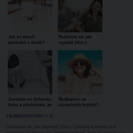
Jak se zbavit
Podívejte se, jak
pavouků v domě?
vypadá Věra z
Vyzkoušejte tyto triky
Výměny manželek
dnes. Vzpomínáte si
na ni?
Zavolala na tísňovou
Škrábance na
linku a předstírala, že
slunečních brýlích?
si chce objednat
Odstraňte je za
ZAJÍMAVOSTI PRO 7. 8.
pizzu. Byla to skrytá
pomoci zubní pasty
prosba o pomoc!
nebo vosku na auto
Omlouvám se, ale fragment "Zdroj:" prázdný a nemám jiné
informace ke zpracování. Potřeboval bych, abys mi poskytl více