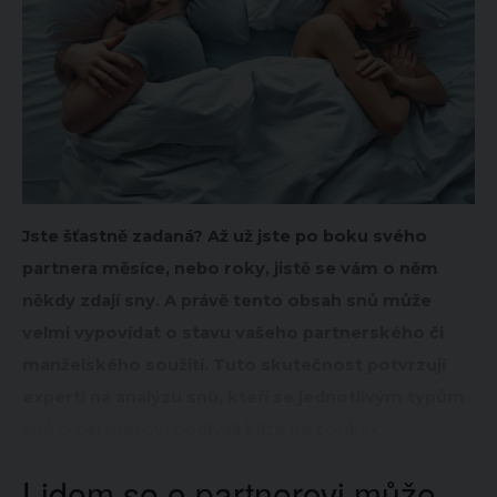
Jste šťastně zadaná? Až už jste po boku svého
partnera měsíce, nebo roky, jistě se vám o něm
někdy zdají sny. A právě tento obsah snů může
velmi vypovídat o stavu vašeho partnerského či
manželského soužití. Tuto skutečnost potvrzují
experti na analýzu snů, kteří se jednotlivým typům
snů o partnerovi podívali blíže na zoubek.
Lidem se o partnerovi může