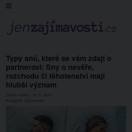
Skip
Kontakt
Prohláš
Redakc
to
cookies
content
Typy snů, které se vám zdají o
partnerovi: Sny o nevěře,
rozchodu či těhotenství mají
hlubší význam
Datum vydání: 16. 9. 2023
Kategorie:
Zajímavosti