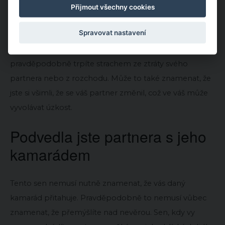
Přijmout všechny cookies
Váš partner zemřel
Spravovat nastavení
Sen, během kterého váš partner zemře, znamená, že
pravděpodobně trpíte strachem ze ztráty svého
partnera nebo z rozchodu. Může to také znamenat, že
jste si všimli, že se váš partner změnil, což ve váš může
vyvolávat úzkost.
Podvedla jste partnera s jeho
kamarádem
Tento sen nemusí nutně znamenat, že vás daný
kamarád přitahuje. Pravděpodobně to nemusí vůbec
znamenat, že přemýšlíte nad nevěrou. Sen, kdy vy