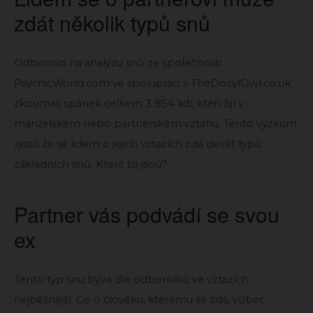
zdát několik typů snů
Odborníci na analýzu snů ze společnosti
PsychicWorld.com ve spolupráci s TheDozylOwl.co.uk
zkoumali spánek celkem 3 854 lidí, kteří žijí v
manželském nebo partnerském vztahu. Tento výzkum
zjistil, že se lidem o jejich vztazích zdá devět typů
základních snů. Které to jsou?
Partner vás podvádí se svou
ex
Tento typ snu bývá dle odborníků ve vztazích
nejběžnější. Co o člověku, kterému se zdá, vůbec