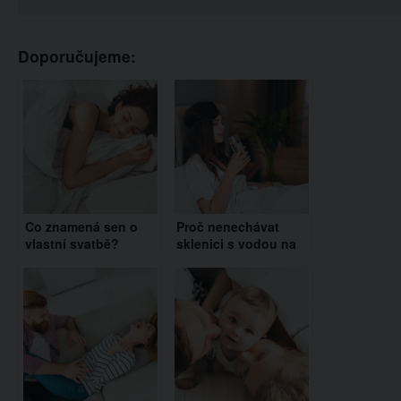
Doporučujeme:
Co znamená sen o
Proč nenechávat
vlastní svatbě?
sklenici s vodou na
Výklady jsou různé
nočním stolku?
Ohrožujete tím své
zdraví