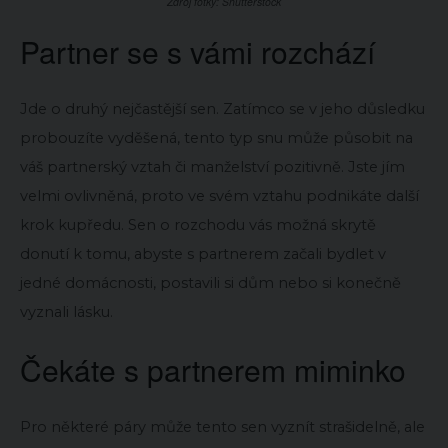
Zdroj fotky: Shutterstock
Partner se s vámi rozchází
Jde o druhý nejčastější sen. Zatímco se v jeho důsledku
probouzíte vyděšená, tento typ snu může působit na
váš partnerský vztah či manželství pozitivně. Jste jím
velmi ovlivněná, proto ve svém vztahu podnikáte další
krok kupředu. Sen o rozchodu vás možná skrytě
donutí k tomu, abyste s partnerem začali bydlet v
jedné domácnosti, postavili si dům nebo si konečně
vyznali lásku.
Čekáte s partnerem miminko
Pro některé páry může tento sen vyznít strašidelně, ale