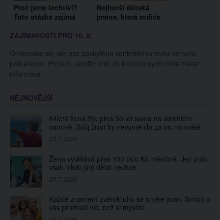
Proč jsme lechtiví?
Nejhorší dětská
Tato otázka zajímá
jména, která rodiče
snad každého
dávají svým
ZAJÍMAVOSTI PRO 10. 8.
miminkům: Některá
pojmenování vás
Omlouvám se, ale bez poskytnutí konkrétního textu nemohu
skutečně zaskočí
pokračovat. Prosím, uveďte text, ze kterého bych měla získat
informace.
NEJNOVĚJŠÍ
84letá žena žije přes 50 let sama na odlehlém
ostrově. Svůj život by nevyměnila za nic na světě
23.7.2026
Žena vydělává přes 100 tisíc Kč měsíčně. Její práci
však nikdo jiný dělat nechce
23.7.2026
Každé znamení zvěrokruhu se směje jinak. Smích o
vás prozradí víc, než si myslíte
23.7.2026