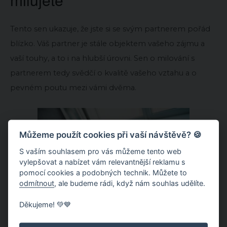
Tento sen ukazuje, že jste si se svým partnerem pořád
blízko. Váš partner je stále objektem vašeho zájmu a
vaší touhy, a to i na hlubší úrovni. Sen o milování s
partnerem tedy svědčí o kvalitě vašeho vztahu a o
pevném poutu mezi vámi dvěma.
Můžeme použít cookies při vaší návštěvě? 🍪
S vaším souhlasem pro vás můžeme tento web
vylepšovat a nabízet vám relevantnější reklamu s
pomocí cookies a podobných technik. Můžete to
odmítnout
, ale budeme rádi, když nám souhlas udělíte.
Děkujeme! 💚💙
Zdroj fotky: Shutterstock