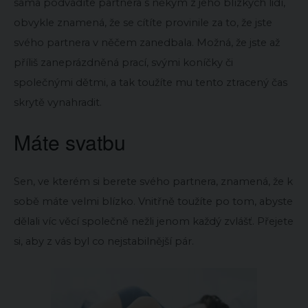
sama podvádíte partnera s někým z jeho blízkých lidí,
obvykle znamená, že se cítíte provinile za to, že jste
svého partnera v něčem zanedbala. Možná, že jste až
příliš zaneprázdněná prací, svými koníčky či
společnými dětmi, a tak toužíte mu tento ztracený čas
skrytě vynahradit.
Máte svatbu
Sen, ve kterém si berete svého partnera, znamená, že k
sobě máte velmi blízko. Vnitřně toužíte po tom, abyste
dělali víc věcí společně nežli jenom každý zvlášť. Přejete
si, aby z vás byl co nejstabilnější pár.