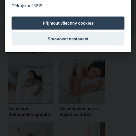
Děkujeme! 💚💙
Přijmout všechny cookies
Spravovat nastavení
Doporučujeme:
Tajemství
Co znamená sen o
dokonalého spánku:
vlastní svatbě?
Tohle vám nikdy
Výklady jsou různé
nikdo neřekl