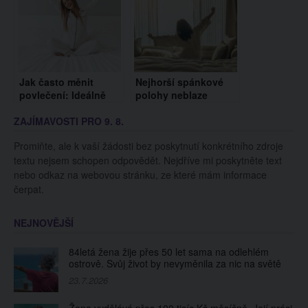
Jak často měnit
Nejhorší spánkové
povlečení: Ideálně
polohy neblaze
jednou za 14 dnů,
ovlivňují naše zdraví.
ZAJÍMAVOSTI PRO 9. 8.
většina lidí to však
Vyhněte se poloze
nedělá
plodu či volného
Promiňte, ale k vaší žádosti bez poskytnutí konkrétního zdroje
pádu
textu nejsem schopen odpovědět. Nejdříve mi poskytněte text
nebo odkaz na webovou stránku, ze které mám informace
čerpat.
NEJNOVĚJŠÍ
84letá žena žije přes 50 let sama na odlehlém
ostrově. Svůj život by nevyměnila za nic na světě
23.7.2026
Žena vydělává přes 100 tisíc Kč měsíčně. Její práci