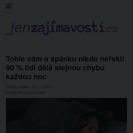
Skip
Kontakt
Prohláš
Redakc
to
cookies
content
Tohle vám o spánku nikdo neřekl!
90 % lidí dělá stejnou chybu
každou noc
Datum vydání: 25. 2. 2025
Kategorie:
Zajímavosti