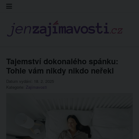
Skip
Kontakt
Prohláš
Redakc
to
cookies
content
Tajemství dokonalého spánku:
Tohle vám nikdy nikdo neřekl
Datum vydání: 18. 2. 2025
Kategorie:
Zajímavosti