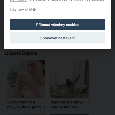
Děkujeme! 💚💙
Přijmout všechny cookies
Spravovat nastavení
Doporučujeme:
5 každodenních
Nejhorší spánkové
návyků, které pomalu
polohy neblaze
ničí vaše zdraví (a jak
ovlivňují naše zdraví.