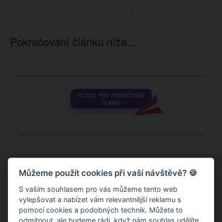
nohami – uvolňuje svaly a pomáhá regeneraci.
Pokračování článku níže...
Můžeme použít cookies při vaší návštěvě? 🍪
S vaším souhlasem pro vás můžeme tento web
vylepšovat a nabízet vám relevantnější reklamu s
pomocí cookies a podobných technik. Můžete to
odmítnout
, ale budeme rádi, když nám souhlas udělíte.