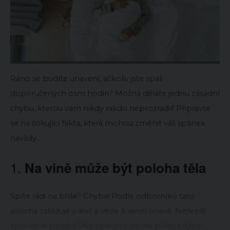
Ráno se budíte unavení, ačkoliv jste spali
doporučených osm hodin? Možná děláte jednu zásadní
chybu, kterou vám nikdy nikdo neprozradil! Připravte
se na šokující fakta, která mohou změnit váš spánek
navždy.
1.
Na vině může být poloha těla
Spíte rádi na břiše? Chyba! Podle odborníků tato
poloha zatěžuje páteř a vede k ranní únavě. Nejlepší
spánková poloha? Na zádech s mírně pokrčenými