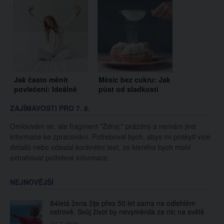
je změnit!)
Vyhněte se poloze
plodu či volného
pádu
Jak často měnit
Měsíc bez cukru: Jak
povlečení: Ideálně
půst od sladkostí
jednou za 14 dnů,
může zlepšit vaše
ZAJÍMAVOSTI PRO 7. 8.
většina lidí to však
zdraví?
nedělá
Omlouvám se, ale fragment "Zdroj:" prázdný a nemám jiné
informace ke zpracování. Potřeboval bych, abys mi poskytl více
detailů nebo odeslal konkrétní text, ze kterého bych mohl
extrahovat potřebné informace.
NEJNOVĚJŠÍ
84letá žena žije přes 50 let sama na odlehlém
ostrově. Svůj život by nevyměnila za nic na světě
23.7.2026