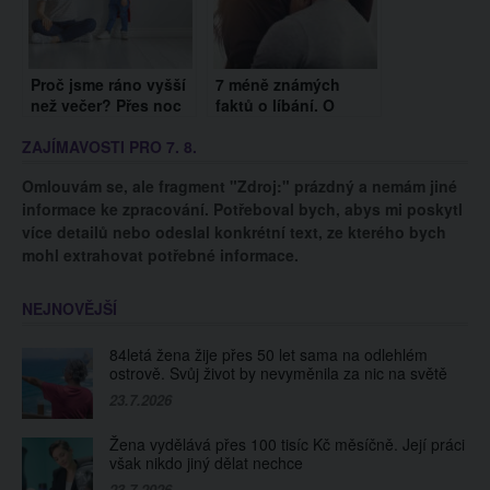
Proč jsme ráno vyšší
7 méně známých
než večer? Přes noc
faktů o líbání. O
vyrosteme o 1
tomhle jste věděli?
ZAJÍMAVOSTI PRO 7. 8.
centimetr, důvod
hledejme ve změnách
Omlouvám se, ale fragment "Zdroj:" prázdný a nemám jiné
páteře
informace ke zpracování. Potřeboval bych, abys mi poskytl
více detailů nebo odeslal konkrétní text, ze kterého bych
mohl extrahovat potřebné informace.
NEJNOVĚJŠÍ
84letá žena žije přes 50 let sama na odlehlém
ostrově. Svůj život by nevyměnila za nic na světě
23.7.2026
Žena vydělává přes 100 tisíc Kč měsíčně. Její práci
však nikdo jiný dělat nechce
23.7.2026