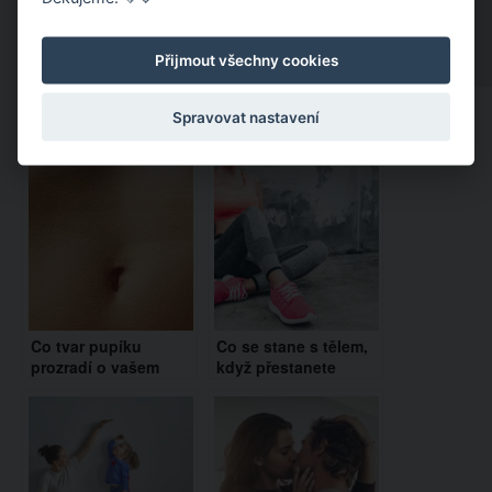
Přijmout všechny cookies
Spravovat nastavení
Doporučujeme:
Co tvar pupíku
Co se stane s tělem,
prozradí o vašem
když přestanete
charakteru a vztahu k
cvičit? Odpověď
druhým lidem?
fitness influencerky
vás překvapí