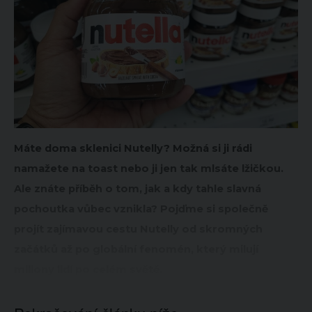
Máte doma sklenici Nutelly? Možná si ji rádi
namažete na toast nebo ji jen tak mlsáte lžičkou.
Ale znáte příběh o tom, jak a kdy tahle slavná
pochoutka vůbec vznikla? Pojďme si společně
projít zajímavou cestu Nutelly od skromných
začátků až po globální fenomén, který milují
miliony lidí po celém světě.