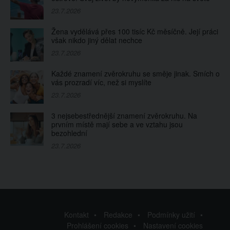
23.7.2026
Žena vydělává přes 100 tisíc Kč měsíčně. Její práci
však nikdo jiný dělat nechce
23.7.2026
Každé znamení zvěrokruhu se směje jinak. Smích o
vás prozradí víc, než si myslíte
23.7.2026
3 nejsebestřednější znamení zvěrokruhu. Na
prvním místě mají sebe a ve vztahu jsou
bezohlední
23.7.2026
Kontakt
Redakce
Podmínky užití
Prohlášení cookies
Nastavení cookies