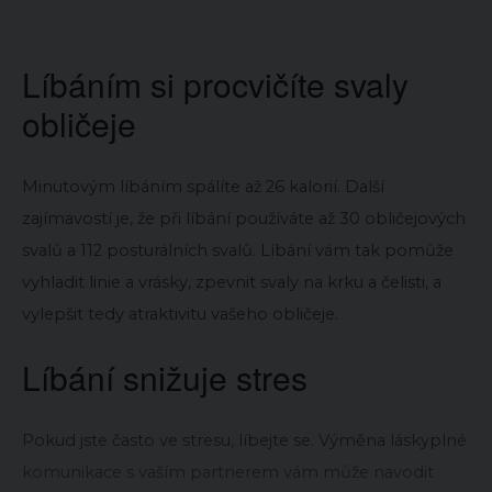
Líbáním si procvičíte svaly
obličeje
Minutovým líbáním spálíte až 26 kalorií. Další
zajímavostí je, že při líbání používáte až 30 obličejových
svalů a 112 posturálních svalů. Líbání vám tak pomůže
vyhladit linie a vrásky, zpevnit svaly na krku a čelisti, a
vylepšit tedy atraktivitu vašeho obličeje.
Líbání snižuje stres
Pokud jste často ve stresu, líbejte se. Výměna láskyplné
komunikace s vaším partnerem vám může navodit