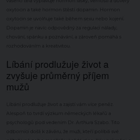
vašeho těla vyplavuje hormon lásky, věrnosti a důvěry
oxytocin a také hormon štěstí dopamin. Hormon
oxytocin se uvolňuje také během sexu nebo kojení.
Dopamin je navíc odpovědný za regulaci nálady,
chování, spánku a poznávání, a zároveň pomáhá s
rozhodováním a kreativitou.
Líbání prodlužuje život a
zvyšuje průměrný příjem
mužů
Líbání prodlužuje život a zajistí vám více peněz.
Alespoň to tvrdí výzkum německých lékařů a
psychologů pod vedením Dr. Arthura Szabo. Tito
odborníci došli k závěru, že muži, kteří políbili své