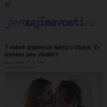
Skip
Kontakt
Prohláš
Redakc
to
cookies
content
7 méně známých faktů o líbání. O
tomhle jste věděli?
Datum vydání: 21. 12. 2023
Kategorie:
Zajímavosti