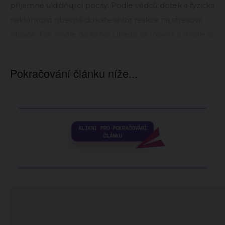
příjemné uklidňující pocity. Podle vědců dotek a fyzická
náklonnost obecně dokáže snížit reakce na stresové
situace. Tak směle do toho! Líbejte se (nejen) a mějte se
rádi!
Pokračování článku níže...