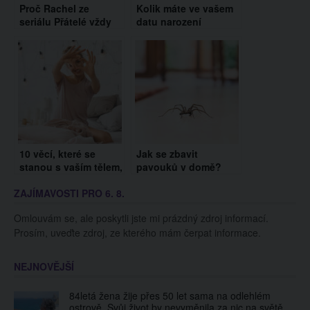
Proč Rachel ze
Kolik máte ve vašem
seriálu Přátelé vždy
datu narození
prosvítaly bradavky?
jedniček? Vypovídá
Herečka prozradila
to o vás více, než
drsnou pravdu!
byste si mysleli!
10 věcí, které se
Jak se zbavit
stanou s vaším tělem,
pavouků v domě?
když se zamilujete
Vyzkoušejte tyto triky
ZAJÍMAVOSTI PRO 6. 8.
Omlouvám se, ale poskytli jste mi prázdný zdroj informací.
Prosím, uveďte zdroj, ze kterého mám čerpat informace.
NEJNOVĚJŠÍ
84letá žena žije přes 50 let sama na odlehlém
ostrově. Svůj život by nevyměnila za nic na světě