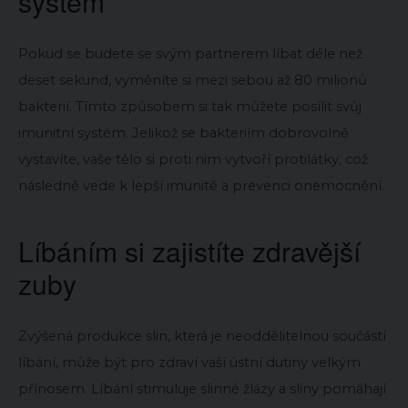
systém
Pokud se budete se svým partnerem líbat déle než
deset sekund, vyměníte si mezi sebou až 80 milionů
bakterií. Tímto způsobem si tak můžete posílit svůj
imunitní systém. Jelikož se bakteriím dobrovolně
vystavíte, vaše tělo si proti nim vytvoří protilátky, což
následně vede k lepší imunitě a prevenci onemocnění.
Líbáním si zajistíte zdravější
zuby
Zvýšená produkce slin, která je neoddělitelnou součástí
líbání, může být pro zdraví vaší ústní dutiny velkým
přínosem. Líbání stimuluje slinné žlázy a sliny pomáhají