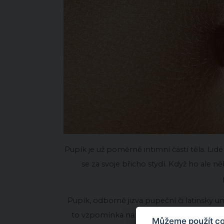
Pupík je už poměrně intimní částí těla. Lidé
se za svoje břicho stydí. Když ho ale n
Pupík, odborně jizva pupeční či latinsky umbi
to vzpomínka na to, že jednou z něj vedla
Můžeme použít coo