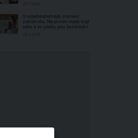
23.7.2026
3 nejsebestřednější znamení
zvěrokruhu. Na prvním místě mají
sebe a ve vztahu jsou bezohlední
23.7.2026