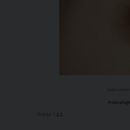
[adinsert
Pokračujt
Stránky:
1
2
3