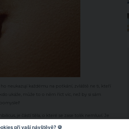
 ho neukazují každému na potkání, zvláště ne ti, kteří
ěkdo ukáže, může to o něm říct víc, než by si sám
pomyslel!
licus, je částí těla, o které se zase tolik nemluví. Je
 pupeční šňůra, díky níž je člověk propojen se svojí
kies při vaší návštěvě? 🍪