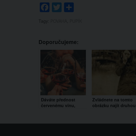
Facebook
Twitter
Share
Tagy:
POVAHA
,
PUPÍK
Doporučujeme:
Dáváte přednost
Zvládnete na tomto
červenému vínu,
obrázku najít druhou
nebo bílému vínu?
ženu? Podle statistik
Barva vína hodně
to zvládne jen 1% lidí
prozradí o vaší
osobnosti