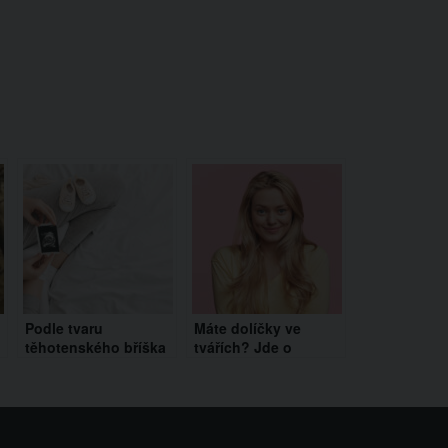
Podle tvaru
Máte dolíčky ve
těhotenského bříška
tvářích? Jde o
poznáte pohlaví
genetickou
!
miminka. Jaké další
abnormalitu, která se
pověry se tradují o
dědí
těhotenském břichu?