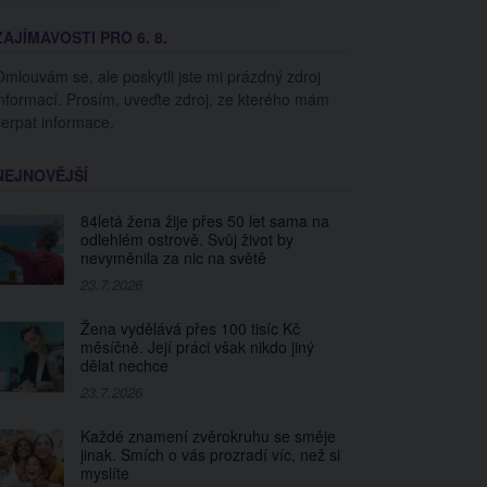
ZAJÍMAVOSTI PRO 6. 8.
Omlouvám se, ale poskytli jste mi prázdný zdroj
informací. Prosím, uveďte zdroj, ze kterého mám
čerpat informace.
NEJNOVĚJŠÍ
84letá žena žije přes 50 let sama na
odlehlém ostrově. Svůj život by
nevyměnila za nic na světě
23.7.2026
Žena vydělává přes 100 tisíc Kč
měsíčně. Její práci však nikdo jiný
dělat nechce
23.7.2026
Každé znamení zvěrokruhu se směje
jinak. Smích o vás prozradí víc, než si
myslíte