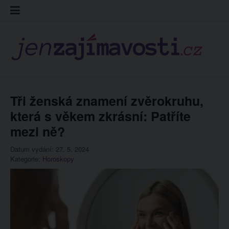
Skip
Kontakt
Prohláš
Redakc
to
cookies
content
Tři ženská znamení zvěrokruhu,
která s věkem zkrásní: Patříte
mezi ně?
Datum vydání: 27. 5. 2024
Kategorie:
Horoskopy