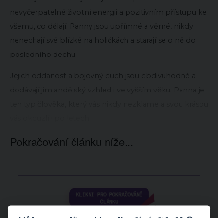
nevyčerpatelné životní energii a pozitivním přístupu ke
všemu, co dělají. Panny jsou upřímné a věrné, nikdy
nenechají své blízké na holičkách a starají se o ně do
posledního dechu.
Jejich oddanost a bojovný duch jsou obdivuhodné a
dodávají jim andělský vzhled i ve vyšším věku. Panna je
ten typ člověka, který vás nikdy nezklame a svou krásou
vás okouzlí i po letech.
Pokračování článku níže...