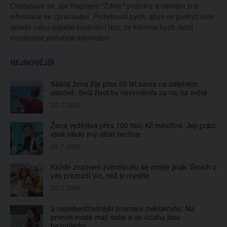
Omlouvám se, ale fragment "Zdroj:" prázdný a nemám jiné
informace ke zpracování. Potřeboval bych, abys mi poskytl více
detailů nebo odeslal konkrétní text, ze kterého bych mohl
extrahovat potřebné informace.
NEJNOVĚJŠÍ
84letá žena žije přes 50 let sama na odlehlém
ostrově. Svůj život by nevyměnila za nic na světě
23.7.2026
Žena vydělává přes 100 tisíc Kč měsíčně. Její práci
však nikdo jiný dělat nechce
23.7.2026
Každé znamení zvěrokruhu se směje jinak. Smích o
vás prozradí víc, než si myslíte
23.7.2026
3 nejsebestřednější znamení zvěrokruhu. Na
prvním místě mají sebe a ve vztahu jsou
bezohlední