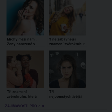
Mrchy mezi námi:
3 nejzábavnější
Ženy narozené v
znamení zvěrokruhu:
určitém znamení
Kdo má dle
horoskopu s muži
horoskopu největší
nemají slitování
smysl pro humor?
Tři znamení
Tři
zvěrokruhu, která
nejpomstychtivější
neudrží tajemství.
znamení zvěrokruhu.
ZAJÍMAVOSTI PRO 7. 8.
Mlčet neumí Vodnář
Na koho si dát podle
či Beran
horoskopu pozor?