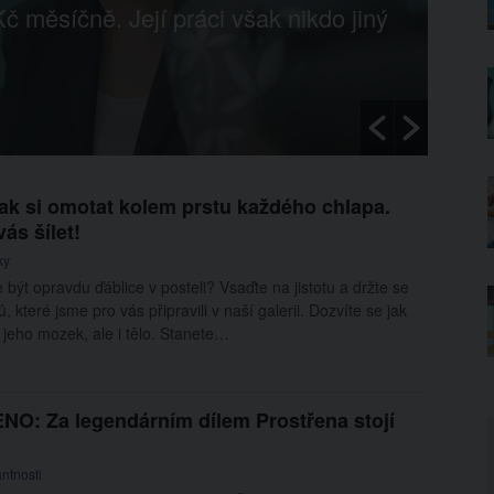
č měsíčně. Její práci však nikdo jiný
Ka
víc
23.7
, jak si omotat kolem prstu každého chlapa.
ás šílet!
ky
 být opravdu ďáblice v posteli? Vsaďte na jistotu a držte se
ků, které jsme pro vás připravili v naší galerii. Dozvíte se jak
n jeho mozek, ale i tělo. Stanete…
O: Za legendárním dílem Prostřena stojí
ntnosti