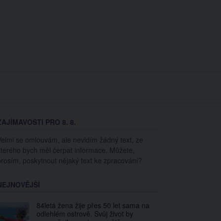
Kontakt
Prohlášení
Redakce
cookies
ZAJÍMAVOSTI PRO 8. 8.
OPY
Velmi se omlouvám, ale nevidím žádný text, ze
kterého bych měl čerpat informace. Můžete,
prosím, poskytnout nějaký text ke zpracování?
NEJNOVĚJŠÍ
84letá žena žije přes 50 let sama na
odlehlém ostrově. Svůj život by