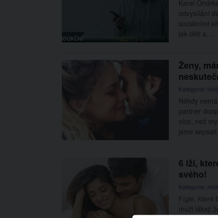
Karel Ondrka
odvysílání da
sociálními sí
jak děti a…
Ženy, mám
neskuteč
Kategorie:
Hol
Někdy nemáte
partner doop
více, než my
jsme sepsal
6 lží, kte
svého!
Kategorie:
Hol
Fígle, které
muži lákají ž