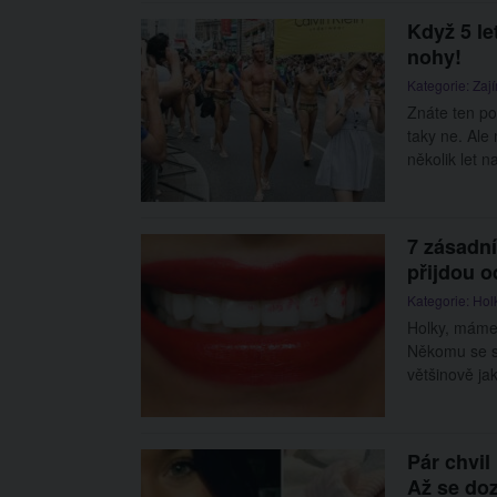
Když 5 le
nohy!
Kategorie:
Zaj
Znáte ten po
taky ne. Ale 
několik let n
7 zásadní
přijdou o
Kategorie:
Hol
Holky, máme 
Někomu se sa
většinově ja
Pár chvil
Až se doz