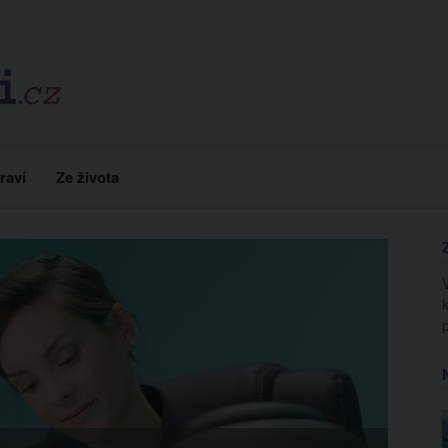
raví
Ze života
HOROSK