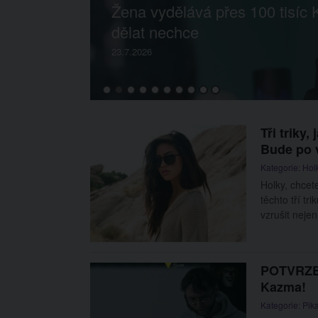
ůj život
Žena vydělává přes 100 tisíc K
dělat nechce
23.7.2026
Tři triky
Bude po v
Kategorie:
Hol
Holky, chcete
těchto tří tri
vzrušit neje
POTVRZEN
Kazma!
Kategorie:
Pika