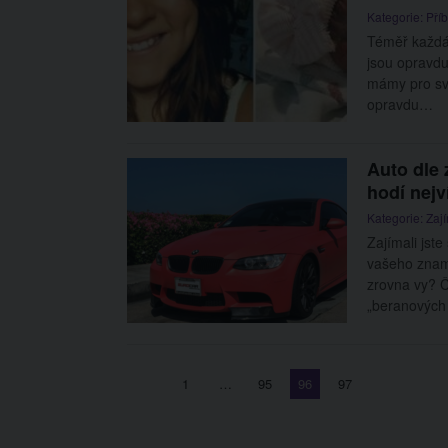
Kategorie:
Pří
Téměř každá 
jsou opravdu
mámy pro své
opravdu…
Auto dle 
hodí nejv
Kategorie:
Zaj
Zajímali jst
vašeho zname
zrovna vy? 
„beranovýc
Stránkování
Page
Page
Page
Page
1
…
95
96
97
příspěvků