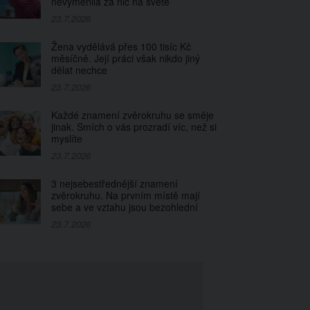
nevyměnila za nic na světě
ždé znamení zvěrokruhu se směje jinak. Smích
23.7.2026
, než si myslíte
Žena vydělává přes 100 tisíc Kč
.2026
měsíčně. Její práci však nikdo jiný
dělat nechce
23.7.2026
Každé znamení zvěrokruhu se směje
jinak. Smích o vás prozradí víc, než si
myslíte
23.7.2026
3 nejsebestřednější znamení
zvěrokruhu. Na prvním místě mají
sebe a ve vztahu jsou bezohlední
23.7.2026