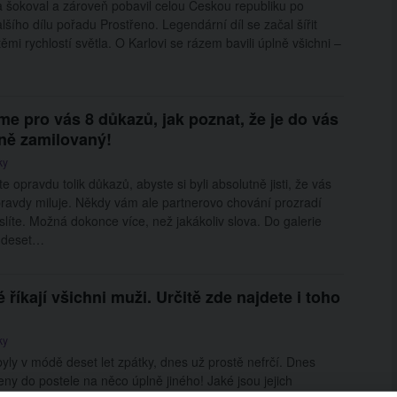
 šokoval a zároveň pobavil celou Českou republiku po
lšího dílu pořadu Prostřeno. Legendární díl se začal šířit
těmi rychlostí světla. O Karlovi se rázem bavili úplně všichni –
e pro vás 8 důkazů, jak poznat, že je do vás
ně zamilovaný!
ky
 opravdu tolik důkazů, abyste si byli absolutně jisti, že vás
ravdy miluje. Někdy vám ale partnerovo chování prozradí
slíte. Možná dokonce více, než jakákoliv slova. Do galerie
i deset…
ré říkají všichni muži. Určitě zde najdete i toho
ky
 byly v módě deset let zpátky, dnes už prostě nefrčí. Dnes
eny do postele na něco úplně jiného! Jaké jsou jejich