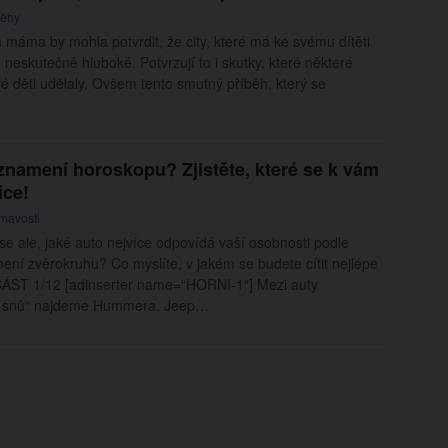
běhy
máma by mohla potvrdit, že city, které má ke svému dítěti
 neskutečně hluboké. Potvrzují to i skutky, které některé
 děti udělaly. Ovšem tento smutný příběh, který se
znamení horoskopu? Zjistěte, které se k vám
íce!
ímavosti
e se ale, jaké auto nejvíce odpovídá vaší osobnosti podle
ní zvěrokruhu? Co myslíte, v jakém se budete cítit nejlépe
ČÁST 1/12 [adinserter name=“HORNI-1″] Mezi auty
h snů“ najdeme Hummera, Jeep…