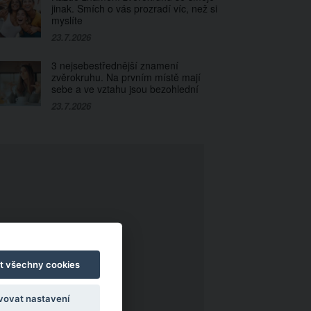
jinak. Smích o vás prozradí víc, než si
myslíte
23.7.2026
3 nejsebestřednější znamení
zvěrokruhu. Na prvním místě mají
sebe a ve vztahu jsou bezohlední
23.7.2026
t všechny cookies
vovat nastavení