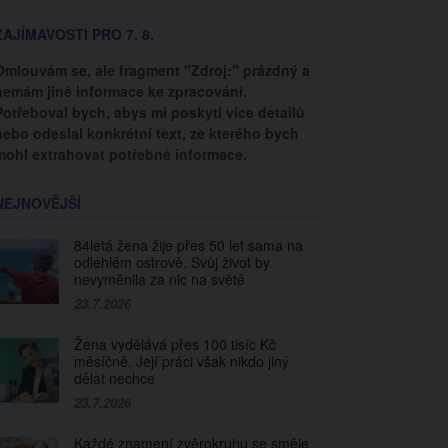
ZAJÍMAVOSTI PRO 7. 8.
Omlouvám se, ale fragment "Zdroj:" prázdný a
nemám jiné informace ke zpracování.
Potřeboval bych, abys mi poskytl více detailů
nebo odeslal konkrétní text, ze kterého bych
mohl extrahovat potřebné informace.
NEJNOVĚJŠÍ
84letá žena žije přes 50 let sama na
odlehlém ostrově. Svůj život by
nevyměnila za nic na světě
23.7.2026
Žena vydělává přes 100 tisíc Kč
měsíčně. Její práci však nikdo jiný
dělat nechce
23.7.2026
Každé znamení zvěrokruhu se směje