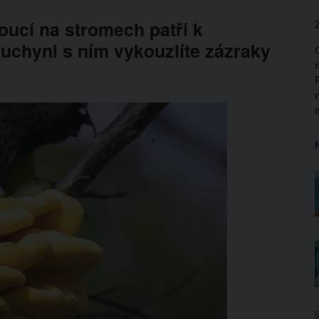
oucí na stromech patří k
uchyni s ním vykouzlíte zázraky