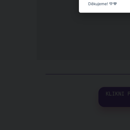
Děkujeme! 💚💙