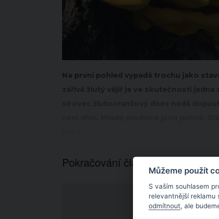
Na první pohled vypadá trochu jako stav
zářivě žlutý vějíř je ve skutečnosti jedn
sírovec žlutooranžový dnes nedá dopustit
není divu. Mladé plodnice jsou jemné, šť
hřiby.
Pokračování článku níže...
Můžeme použít coo
S vaším souhlasem pr
relevantnější reklamu
odmítnout
, ale budeme