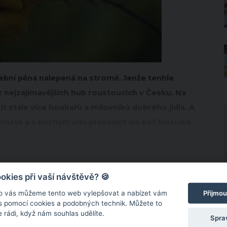
ební pěna nalepená na stromě. Jenže tenhle
a z nejzajímavějších hub roustoucích v Česku. Na
 stále více houbařů a milovníků dobrého jídla. A
avnaté a v kuchyni umí překvapit víc než klasické
kies při vaší návštěvě? 🍪
Přijmou
o vás můžeme tento web vylepšovat a nabízet vám
 s pomocí cookies a podobných technik. Můžete to
 rádi, když nám souhlas udělíte.
Spra