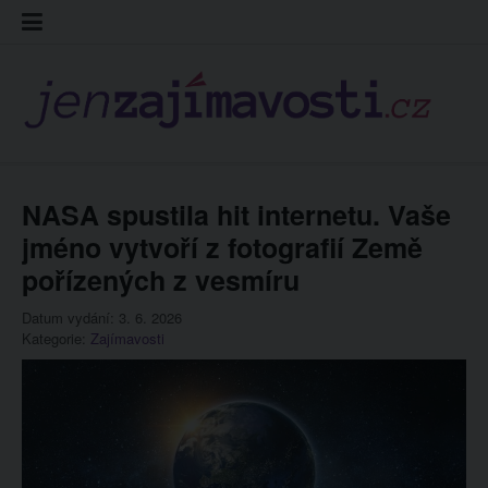
Skip
Kontakt
Prohláš
Redakc
to
cookies
content
NASA spustila hit internetu. Vaše
jméno vytvoří z fotografií Země
pořízených z vesmíru
Datum vydání: 3. 6. 2026
Kategorie:
Zajímavosti