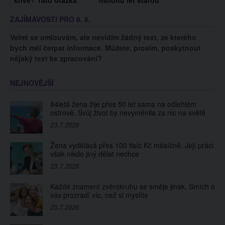
křivé? Tato otázka
milionů let starou
vás možná nikdy
zkamenělinu
ZAJÍMAVOSTI PRO 8. 8.
nenapadla, ale stojí
anakondy. A přinesli
za to znát odpověď
překvapivé zjištění
Velmi se omlouvám, ale nevidím žádný text, ze kterého
bych měl čerpat informace. Můžete, prosím, poskytnout
nějaký text ke zpracování?
NEJNOVĚJŠÍ
84letá žena žije přes 50 let sama na odlehlém
ostrově. Svůj život by nevyměnila za nic na světě
23.7.2026
Žena vydělává přes 100 tisíc Kč měsíčně. Její práci
však nikdo jiný dělat nechce
23.7.2026
Každé znamení zvěrokruhu se směje jinak. Smích o
vás prozradí víc, než si myslíte
23.7.2026