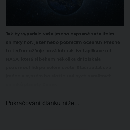
Jak by vypadalo vaše jméno napsané satelitními
snímky hor, jezer nebo pobřežím oceánu? Přesně
to teď umožňuje nová interaktivní aplikace od
NASA, která si během několika dní získala
pozornost lidí po celém světě. Stačí zadat své
jméno a systém ho složí z reálných satelitních
snímků planety Země.
Pokračování článku níže...