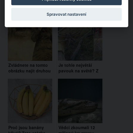
Doporučujeme:
Spravovat nastavení
Zvládnete na tomto
Je tohle největší
obrázku najít druhou
pavouk na světě? Z
ženu? Podle statistik
tohoto obra budete
to zvládne jen 1% lidí!
mít noční můry!
Proč jsou banány
Vědci zkoumali 12