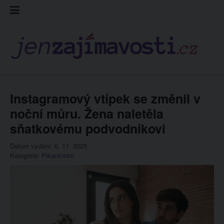
Skip
Kontakt
Prohláš
Redakc
to
cookies
content
Instagramový vtípek se změnil v
noční můru. Žena naletěla
sňatkovému podvodníkovi
Datum vydání: 6. 11. 2025
Kategorie:
Pikantnosti