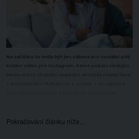
Na začátku to měla být jen zábava pro sociální sítě,
krátké video pro Instagram, které pobaví sledující.
Jenže místo virálního úspěchu skončila mladá žena
z australského Melbourne u soudu, a to zapsaná
jako manželka muže, kterého ve skutečnosti
skoro neznala.
Pokračování článku níže...