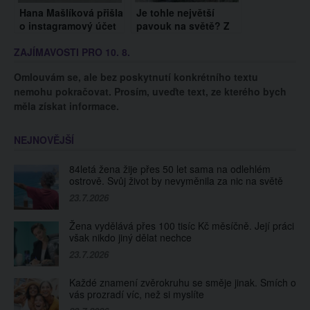
Hana Mašlíková přišla
Je tohle největší
o instagramový účet
pavouk na světě? Z
se 150 tisíci
tohoto obra budete
ZAJÍMAVOSTI PRO 10. 8.
sledujícími. Kvůli
mít noční můry!
sarkastickému vtipu
Omlouvám se, ale bez poskytnutí konkrétního textu
začíná na Instagramu
nemohu pokračovat. Prosím, uveďte text, ze kterého bych
od nuly
měla získat informace.
NEJNOVĚJŠÍ
84letá žena žije přes 50 let sama na odlehlém
ostrově. Svůj život by nevyměnila za nic na světě
23.7.2026
Žena vydělává přes 100 tisíc Kč měsíčně. Její práci
však nikdo jiný dělat nechce
23.7.2026
Každé znamení zvěrokruhu se směje jinak. Smích o
vás prozradí víc, než si myslíte