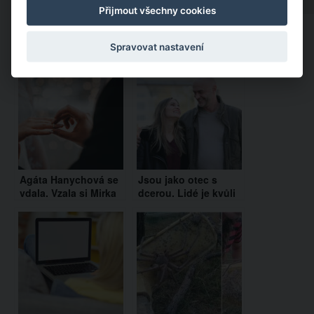
Přijmout všechny cookies
Doporučujeme:
Spravovat nastavení
Agáta Hanychová se
Jsou jako otec s
vdala. Vzala si Mirka
dcerou. Lidé je kvůli
Dopitu a potvrdila, že
tomu na sociálních
stará láska nerezaví
sítích hejtují