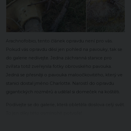
Arachnofobici, tento článek opravdu není pro vás.
Pokud vás opravdu děsí jen pohled na pavouky, tak se
do galerie nedívejte. Jedna záchranná stanice pro
zvířata totiž zveřejnila fotky obrovského pavouka.
Jedná se přesněji o pavouka maloočkovitého, který ve
stanici dostal jméno Charlotte. Narostl do opravdu
gigantických rozměrů a udělal si domeček na koštěti.
Podívejte se do galerie, která obletěla doslova celý svět.
To jen díky této osminohé potvoře!