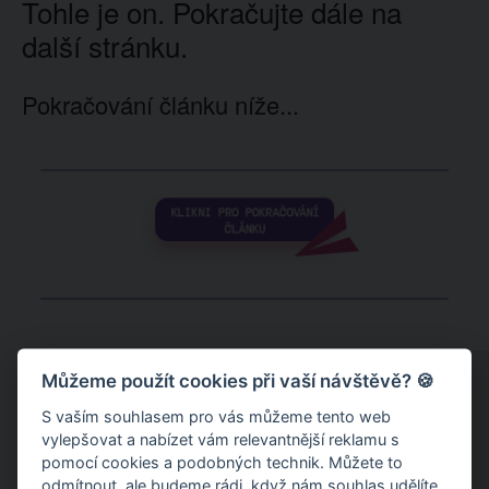
Tohle je on. Pokračujte dále na
další stránku.
Pokračování článku níže...
Můžeme použít cookies při vaší návštěvě? 🍪
S vaším souhlasem pro vás můžeme tento web
vylepšovat a nabízet vám relevantnější reklamu s
pomocí cookies a podobných technik. Můžete to
odmítnout
, ale budeme rádi, když nám souhlas udělíte.