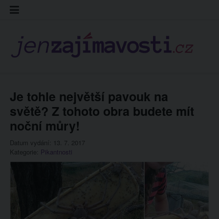
Skip
Kontakt
Prohláš
Redakc
to
cookies
content
Je tohle největší pavouk na
světě? Z tohoto obra budete mít
noční můry!
Datum vydání: 13. 7. 2017
Kategorie:
Pikantnosti