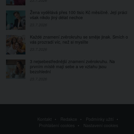
23.7.2026
Žena vydělává přes 100 tisíc Kč měsíčně. Její práci
však nikdo jiný dělat nechce
23.7.2026
Každé znamení zvěrokruhu se směje jinak. Smích o
vás prozradí víc, než si myslíte
23.7.2026
3 nejsebestřednější znamení zvěrokruhu. Na
prvním místě mají sebe a ve vztahu jsou
bezohlední
23.7.2026
Kontakt
Redakce
Podmínky užití
Prohlášení cookies
Nastavení cookies