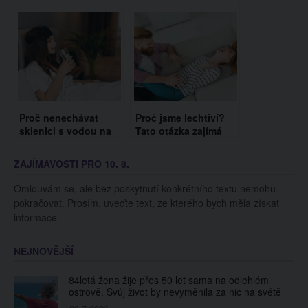
to zvládne jen 1% lidí!
dnes. Vzpomínáte si
na ni?
Proč nenechávat
Proč jsme lechtiví?
sklenici s vodou na
Tato otázka zajímá
nočním stolku?
snad každého
Ohrožujete tím své
ZAJÍMAVOSTI PRO 10. 8.
zdraví
Omlouvám se, ale bez poskytnutí konkrétního textu nemohu
pokračovat. Prosím, uveďte text, ze kterého bych měla získat
informace.
NEJNOVĚJŠÍ
84letá žena žije přes 50 let sama na odlehlém
ostrově. Svůj život by nevyměnila za nic na světě