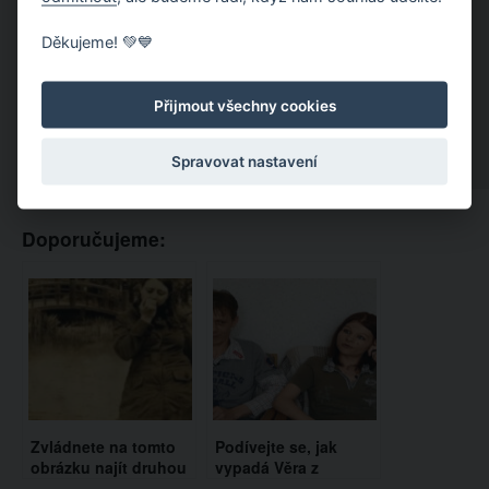
Děkujeme! 💚💙
Přijmout všechny cookies
Spravovat nastavení
Doporučujeme:
Zvládnete na tomto
Podívejte se, jak
obrázku najít druhou
vypadá Věra z
ženu? Podle statistik
Výměny manželek