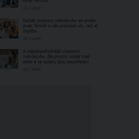
dělat nechce
23.7.2026
Každé znamení zvěrokruhu se směje
jinak. Smích o vás prozradí víc, než si
myslíte
23.7.2026
3 nejsebestřednější znamení
zvěrokruhu. Na prvním místě mají
sebe a ve vztahu jsou bezohlední
23.7.2026