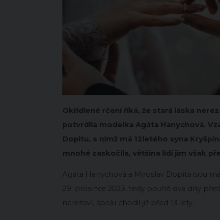
Okřídlené rčení říká, že stará láska ner
potvrdila modelka Agáta Hanychová. Vzal
Dopitu, s nímž má 12letého syna Kryšpí
mnohé zaskočila, většina lidí jim však př
Agáta Hanychová a Miroslav Dopita jsou ma
29. prosince 2023, tedy pouhé dva dny před s
nerezaví, spolu chodil již před 13 lety.