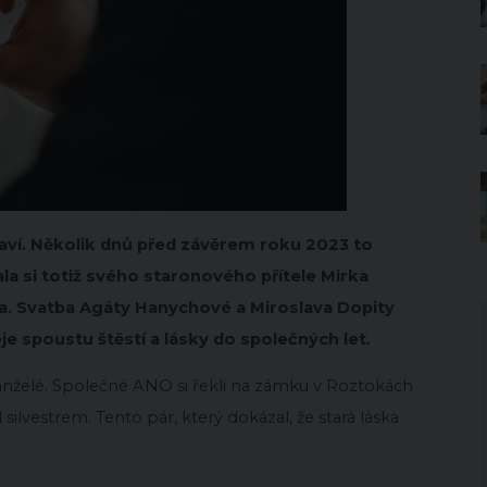
ezaví. Několik dnů před závěrem roku 2023 to
a si totiž svého staronového přítele Mirka
na. Svatba Agáty Hanychové a Miroslava Dopity
eje spoustu štěstí a lásky do společných let.
nželé. Společné ANO si řekli na zámku v Roztokách
ilvestrem. Tento pár, který dokázal, že stará láska