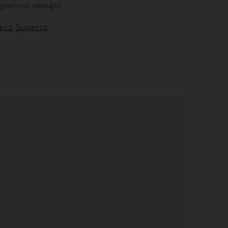
gramoví sledující.
a.cz
,
Super.cz