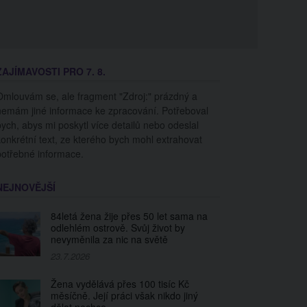
ZAJÍMAVOSTI PRO 7. 8.
Omlouvám se, ale fragment "Zdroj:" prázdný a
nemám jiné informace ke zpracování. Potřeboval
bych, abys mi poskytl více detailů nebo odeslal
konkrétní text, ze kterého bych mohl extrahovat
potřebné informace.
NEJNOVĚJŠÍ
84letá žena žije přes 50 let sama na
odlehlém ostrově. Svůj život by
nevyměnila za nic na světě
23.7.2026
Žena vydělává přes 100 tisíc Kč
měsíčně. Její práci však nikdo jiný