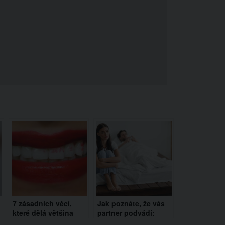
7 zásadních věcí,
Jak poznáte, že vás
které dělá většina
partner podvádí:
žen, ale mužům
Podle soukromého