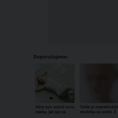
Doporučujeme:
5letý syn vyfotil svou
Tohle je nejošklivější
mámu, jak spí na
modelka na světě. Z
podlaze. Důvod vám
jejího vzhledu