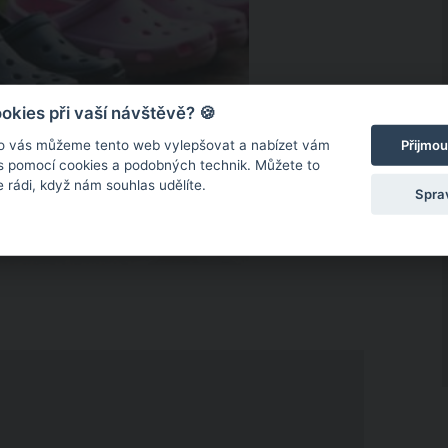
kies při vaší návštěvě? 🍪
Přijmou
o vás můžeme tento web vylepšovat a nabízet vám
 s pomocí cookies a podobných technik. Můžete to
 rádi, když nám souhlas udělíte.
Spra