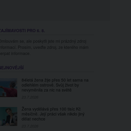
ZAJÍMAVOSTI PRO 6. 8.
Omlouvám se, ale poskytli jste mi prázdný zdroj
informací. Prosím, uveďte zdroj, ze kterého mám
čerpat informace.
NEJNOVĚJŠÍ
84letá žena žije přes 50 let sama na
odlehlém ostrově. Svůj život by
nevyměnila za nic na světě
23.7.2026
Žena vydělává přes 100 tisíc Kč
měsíčně. Její práci však nikdo jiný
dělat nechce
23.7.2026