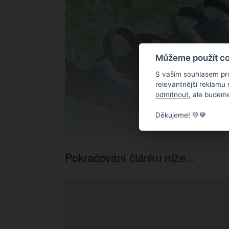
Můžeme použít coo
S vaším souhlasem pr
relevantnější reklamu
odmítnout
, ale budeme
Děkujeme! 💚💙
Pokračování článku níže...