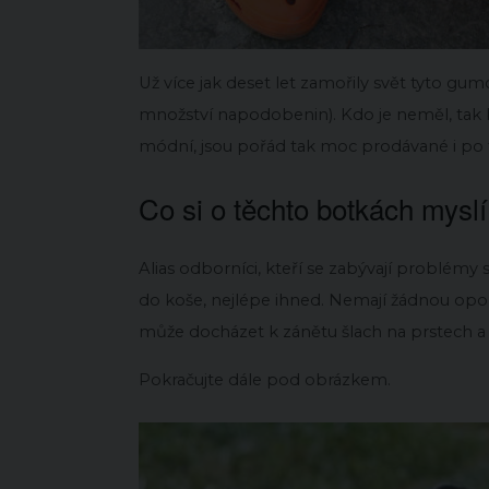
Už více jak deset let zamořily svět tyto g
množství napodobenin). Kdo je neměl, tak b
módní, jsou pořád tak moc prodávané i po
Co si o těchto botkách myslí
Alias odborníci, kteří se zabývají problémy
do koše, nejlépe ihned. Nemají žádnou opor
může docházet k zánětu šlach na prstech a
Pokračujte dále pod obrázkem.