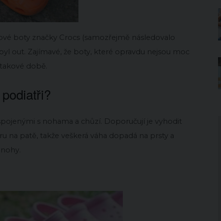
umové boty značky Crocs (samozřejmě následovalo
yl out. Zajímavé, že boty, které opravdu nejsou moc
 takové době.
 podiatři?
 spojenými s nohama a chůzí. Doporučují je vyhodit
u na patě, takže veškerá váha dopadá na prsty a
 nohy.