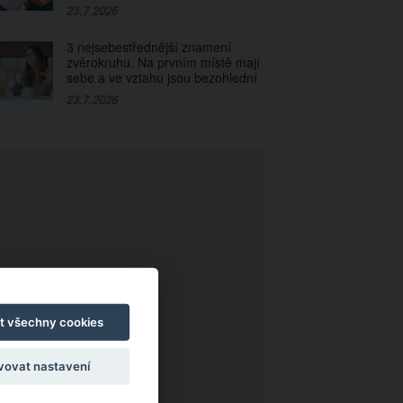
23.7.2026
3 nejsebestřednější znamení
zvěrokruhu. Na prvním místě mají
sebe a ve vztahu jsou bezohlední
23.7.2026
t všechny cookies
vovat nastavení