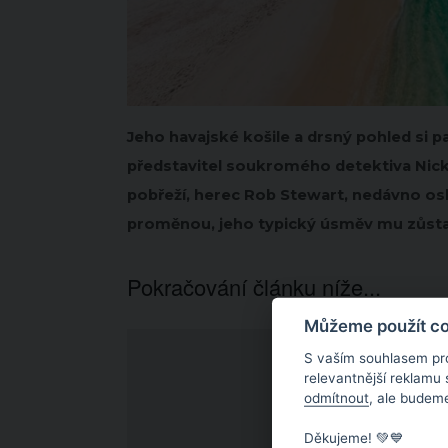
Jeho havajské košile a drsný pohled si p
představitel soukromého detektiva Nick
pobřeží, herec Rob Stewart, nedávno osla
proměnou, jeho typický úsměv mu zůstal
Pokračování článku níže...
Můžeme použít coo
S vaším souhlasem pr
relevantnější reklamu
odmítnout
, ale budeme
Děkujeme! 💚💙