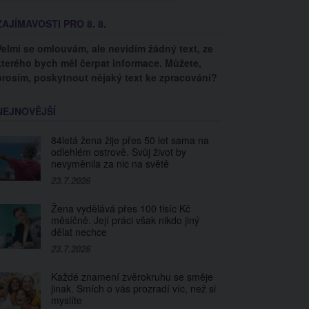
ZAJÍMAVOSTI PRO 8. 8.
Velmi se omlouvám, ale nevidím žádný text, ze
kterého bych měl čerpat informace. Můžete,
prosím, poskytnout nějaký text ke zpracování?
NEJNOVĚJŠÍ
84letá žena žije přes 50 let sama na
odlehlém ostrově. Svůj život by
nevyměnila za nic na světě
23.7.2026
Žena vydělává přes 100 tisíc Kč
měsíčně. Její práci však nikdo jiný
dělat nechce
23.7.2026
Každé znamení zvěrokruhu se směje
jinak. Smích o vás prozradí víc, než si
myslíte