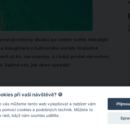
amatují miliony diváků po celém světě. Někdejší
a Slaughtera z kultovního seriálu Vražedné
vil už 64. narozeniny. A i když prošel obrovkou
. Zajímá vás, jak dnes vypadá?
kies při vaší návštěvě? 🍪
Přijmou
o vás můžeme tento web vylepšovat a nabízet vám
 s pomocí cookies a podobných technik. Můžete to
 rádi, když nám souhlas udělíte.
Spra