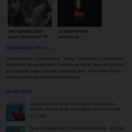
Jak vypadá Jitka
Známá herečka
zvaná Metráček? Po
zemřela se
53 letech od natáčení
svázanýma rukama.
ZAJÍMAVOSTI PRO 7. 8.
se pořádně změnila
Takovou smrt si
nezasloužila
Omlouvám se, ale fragment "Zdroj:" prázdný a nemám jiné
informace ke zpracování. Potřeboval bych, abys mi poskytl
více detailů nebo odeslal konkrétní text, ze kterého bych
mohl extrahovat potřebné informace.
NEJNOVĚJŠÍ
84letá žena žije přes 50 let sama na odlehlém
ostrově. Svůj život by nevyměnila za nic na světě
23.7.2026
Žena vydělává přes 100 tisíc Kč měsíčně. Její práci