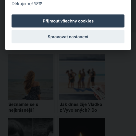
Děkujeme! 💚💙
Přijmout všechny cookies
Spravovat nastavení
Doporučujeme:
Seznamte se s
Jak dnes žije Vladko
nejkrásnější
z Vyvolených? Do
babičkou světa. Je jí
Česka příliš nejezdí
68 let a ohromí vás
svým půvabem