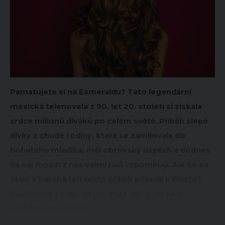
Pamatujete si na Esmeraldu? Tato legendární
mexická telenovela z 90. let 20. století si získala
srdce milionů diváků po celém světě. Příběh slepé
dívky z chudé rodiny, která se zamilovala do
bohatého mladíka, měl obrovský úspěch a dodnes
na něj mnozí z nás velmi rádi vzpomínají. Ale co se
stalo s herci, kteří tento příběh přivedli k životu?
Podívejme se, jak se jim dnes daří a jak se v
průběhu let změnili.