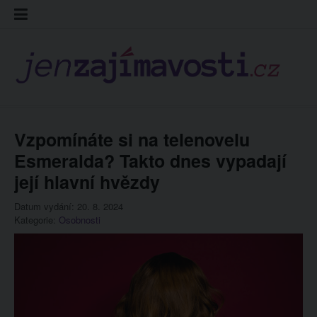
Skip
Kontakt
Prohláš
Redakc
to
cookies
content
Vzpomínáte si na telenovelu
Esmeralda? Takto dnes vypadají
její hlavní hvězdy
Datum vydání: 20. 8. 2024
Kategorie:
Osobnosti