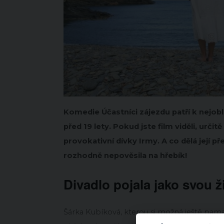
Komedie Účastníci zájezdu patří k nejob
před 19 lety. Pokud jste film viděli, urč
provokativní dívky Irmy. A co dělá její p
rozhodně nepověsila na hřebík!
Divadlo pojala jako svou ž
Šárka Kubíková, kterou si možná ještě pa