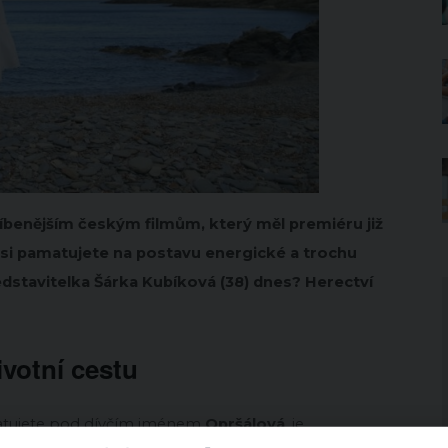
líbenějším českým filmům, který měl premiéru již
itě si pamatujete na postavu energické a trochu
ředstavitelka Šárka Kubíková (38) dnes? Herectví
ivotní cestu
matujete pod dívčím jménem
Opršálová
, je