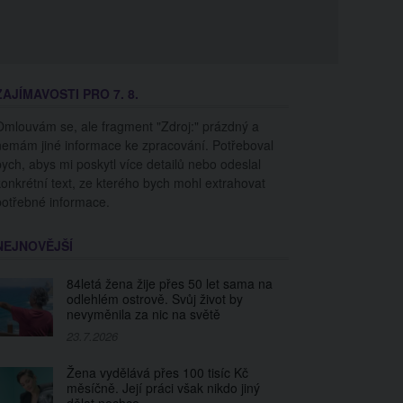
ZAJÍMAVOSTI PRO 7. 8.
Omlouvám se, ale fragment "Zdroj:" prázdný a
nemám jiné informace ke zpracování. Potřeboval
bych, abys mi poskytl více detailů nebo odeslal
konkrétní text, ze kterého bych mohl extrahovat
potřebné informace.
NEJNOVĚJŠÍ
84letá žena žije přes 50 let sama na
odlehlém ostrově. Svůj život by
nevyměnila za nic na světě
23.7.2026
Žena vydělává přes 100 tisíc Kč
měsíčně. Její práci však nikdo jiný