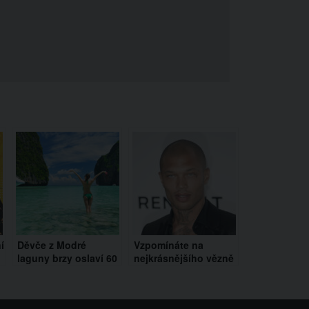
í
Děvče z Modré
Vzpomínáte na
laguny brzy oslaví 60
nejkrásnějšího vězně
let. Herečka Brooke
Jeremy Meekse?
Shields vypadá stále
Řekneme vám, co
neskutečně
dnes dělá