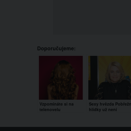
Doporučujeme:
Vzpomínáte si na
Sexy hvězda Pobřežn
telenovelu
hlídky už není
Esmeralda? Takto
něžnou květinkou.
dnes vypadají její
Záchranářka Erika
hlavní hvězdy
Eleniak má dnes