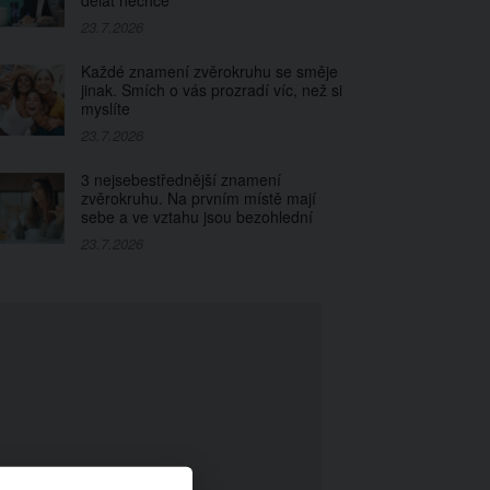
dělat nechce
23.7.2026
Každé znamení zvěrokruhu se směje
jinak. Smích o vás prozradí víc, než si
myslíte
23.7.2026
3 nejsebestřednější znamení
zvěrokruhu. Na prvním místě mají
sebe a ve vztahu jsou bezohlední
23.7.2026