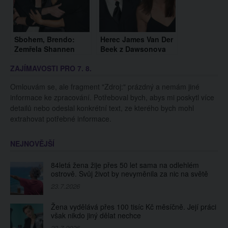
Sbohem, Brendo:
Herec James Van Der
Zemřela Shannen
Beek z Dawsonova
Dohertyová, po 10
světa má rakovinu
ZAJÍMAVOSTI PRO 7. 8.
letech prohrála boj s
tlustého střeva. Nyní
rakovinou
podstupuje léčbu a
Omlouvám se, ale fragment "Zdroj:" prázdný a nemám jiné
nevzdává se
informace ke zpracování. Potřeboval bych, abys mi poskytl více
detailů nebo odeslal konkrétní text, ze kterého bych mohl
extrahovat potřebné informace.
NEJNOVĚJŠÍ
84letá žena žije přes 50 let sama na odlehlém
ostrově. Svůj život by nevyměnila za nic na světě
23.7.2026
Žena vydělává přes 100 tisíc Kč měsíčně. Její práci
však nikdo jiný dělat nechce
23.7.2026