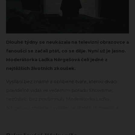
Dlouhé týdny se neukázala na televizní obrazovce a
fanoušci se začali ptát, co se děje. Nyní už je jasno.
Moderátorka Laďka Něrgešová čelí jedné z
nejtěžších životních zkoušek.
Vysílání bez známé a oblíbené tváře, kterou diváci
pravidelně vídali ve večerním pořadu Showtime,
nezůstalo bez povšimnutí. Moderátorka Laďka
Něrgešová zmizela z vysílání na téměř tři měsíce a
televize Prima nyní potvrdila, že důvod je velmi vážný.