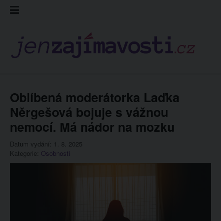
Skip
Kontakt
Prohláš
Redakc
to
cookies
content
Oblíbená moderátorka Laďka
Něrgešová bojuje s vážnou
nemocí. Má nádor na mozku
Datum vydání: 1. 8. 2025
Kategorie:
Osobnosti