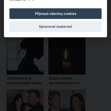
Přijmout všechny cookies
Spravovat nastavení
Doporučujeme:
Glioblastom je
Zemřel známý
nejzhoubnější nádor
slovenský herec a
na mozku. Bohužel
bavič. Předem věděl,
postihl i Laďku
že se blíží jeho konec
Něrgešovou