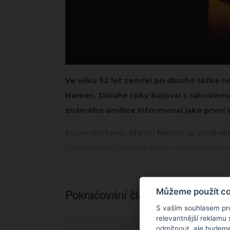
Ve věku 52 let zemřel po dlouhé těžké 
Nemec. Dlouhé roky bojoval s rakovinou,
známého umělce informoval jako první v 
Slovenský herec Marcel Nemec už před několi
Od této doby veřejně sdílel nejdůležitější 
neúprosnou pravdu o tom, že mu zbývá už 
Můžeme použít coo
Pokračování článku níže...
S vaším souhlasem pr
relevantnější reklamu
odmítnout
, ale budeme