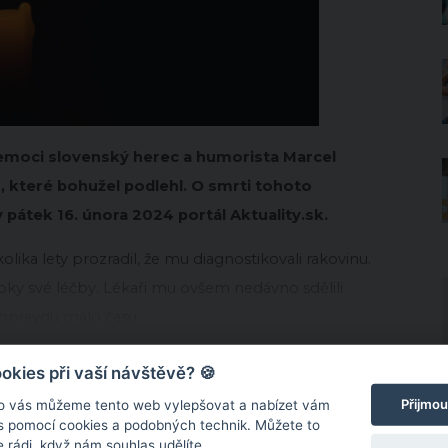
nemoci slovenský herec a humorista Marcel
 které bohužel podlehl. O smrti tohoto
pátek 16. února 2024 portál Aktuality.sk.
ka lety prozradil, že mu diagnostikovali rakovinu.
kroky své léčby. Lékaři mu ovšem nedávno sdělili
opravdu málo času.
kies při vaší návštěvě? 🍪
Přijmou
o vás můžeme tento web vylepšovat a nabízet vám
 s pomocí cookies a podobných technik. Můžete to
 rádi, když nám souhlas udělíte.