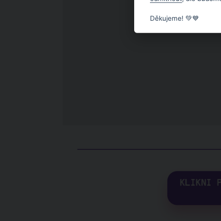
Děkujeme! 💚💙