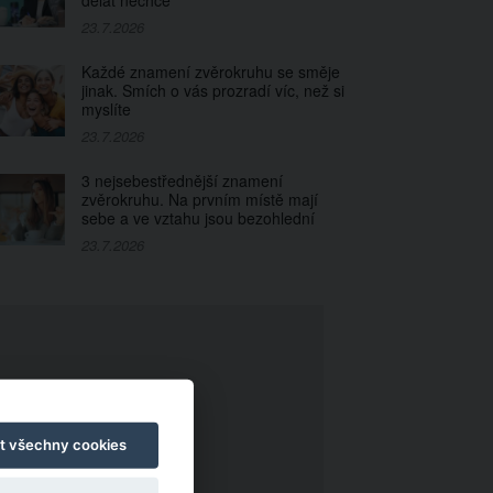
dělat nechce
23.7.2026
Každé znamení zvěrokruhu se směje
jinak. Smích o vás prozradí víc, než si
myslíte
23.7.2026
3 nejsebestřednější znamení
zvěrokruhu. Na prvním místě mají
sebe a ve vztahu jsou bezohlední
23.7.2026
t všechny cookies