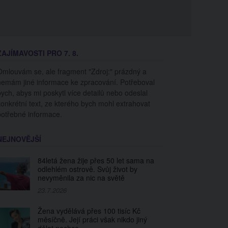
ZAJÍMAVOSTI PRO 7. 8.
Omlouvám se, ale fragment "Zdroj:" prázdný a
nemám jiné informace ke zpracování. Potřeboval
bych, abys mi poskytl více detailů nebo odeslal
konkrétní text, ze kterého bych mohl extrahovat
potřebné informace.
NEJNOVĚJŠÍ
84letá žena žije přes 50 let sama na
odlehlém ostrově. Svůj život by
nevyměnila za nic na světě
23.7.2026
Žena vydělává přes 100 tisíc Kč
měsíčně. Její práci však nikdo jiný