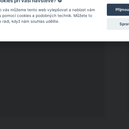
kies při vaší návštěvě? 🍪
arodějky, ve kterém hrála také několik sezon.
Přijmou
o vás můžeme tento web vylepšovat a nabízet vám
 s pomocí cookies a podobných technik. Můžete to
 rádi, když nám souhlas udělíte.
Spra