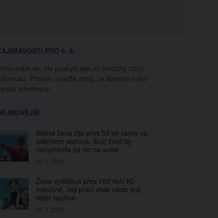
ZAJÍMAVOSTI PRO 6. 8.
Omlouvám se, ale poskytli jste mi prázdný zdroj
informací. Prosím, uveďte zdroj, ze kterého mám
čerpat informace.
NEJNOVĚJŠÍ
84letá žena žije přes 50 let sama na
odlehlém ostrově. Svůj život by
nevyměnila za nic na světě
23.7.2026
Žena vydělává přes 100 tisíc Kč
měsíčně. Její práci však nikdo jiný
dělat nechce
23.7.2026