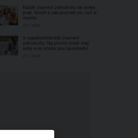
Každé znamení zvěrokruhu se směje
jinak. Smích o vás prozradí víc, než si
myslíte
23.7.2026
3 nejsebestřednější znamení
zvěrokruhu. Na prvním místě mají
sebe a ve vztahu jsou bezohlední
23.7.2026