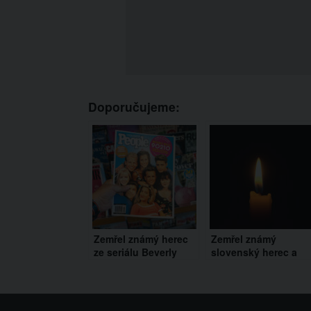
Doporučujeme:
Zemřel známý herec
Zemřel známý
ze seriálu Beverly
slovenský herec a
Hills 90210. Hrál
bavič. Předem věděl,
snoubence Brendy
že se blíží jeho kone