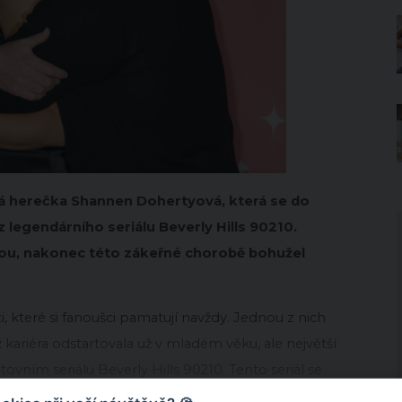
ká herečka Shannen Dohertyová, která se do
z legendárního seriálu Beverly Hills 90210.
inou, nakonec této zákeřné chorobě bohužel
i, které si fanoušci pamatují navždy. Jednou z nich
kariéra odstartovala už v mladém věku, ale největší
tovním seriálu Beverly Hills 90210. Tento seriál se
smazatelnou stopu v srdcích diváků po celém světě.