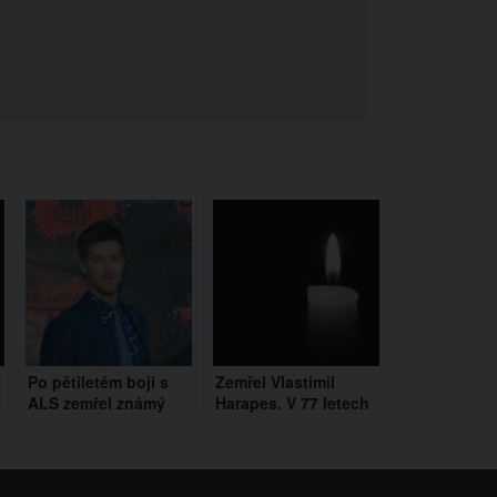
Po pětiletém boji s
Zemřel Vlastimil
ALS zemřel známý
Harapes. V 77 letech
herec ze Star Treku.
podlehl rakovině plic
c
Bylo mu pouhých 49
let