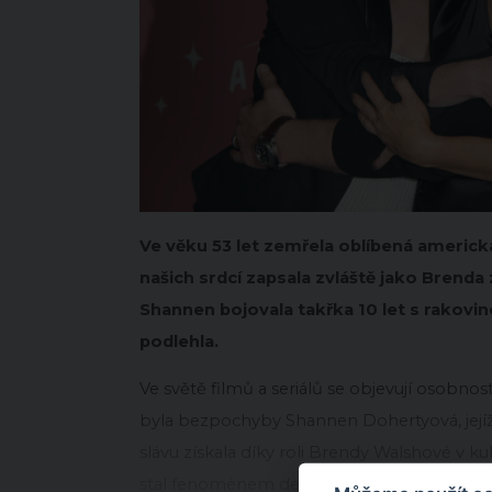
Ve věku 53 let zemřela oblíbená americ
našich srdcí zapsala zvláště jako Brenda 
Shannen bojovala takřka 10 let s rakov
podlehla.
Ve světě filmů a seriálů se objevují osobnost
byla bezpochyby Shannen Dohertyová, jejíž 
slávu získala díky roli Brendy Walshové v kul
stal fenoménem devadesátek a zanechal ne