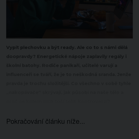
Vypít plechovku a být ready. Ale co to s námi dělá
doopravdy? Energetické nápoje zaplavily regály i
školní batohy. Rodiče panikaří, učitelé varují a
influenceři se tváří, že je to neškodná sranda. Jenže
pravda je trochu složitější. Co všechno v sobě tyhle
„nakopávače“ skrývají, jak působí na naše tělo a
proč se kolem nich točí tolik kontroverzí?
Pokračování článku níže...