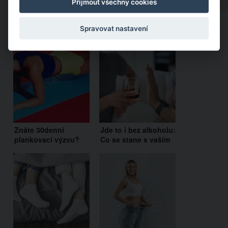
Přijmout všechny cookies
Spravovat nastavení
Doporučujeme:
Znáte 30denní
Jde to i bez alkoholu:
plankovací výzvu?
Co se stane s vaším
Výsledky jsou
tělem, když
překvapivé!
přestanete pít