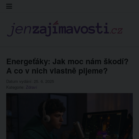
Skip
Kontakt
Prohláš
Redakc
to
cookies
content
Energeťáky: Jak moc nám škodí?
A co v nich vlastně pijeme?
Datum vydání: 25. 6. 2025
Kategorie:
Zdraví