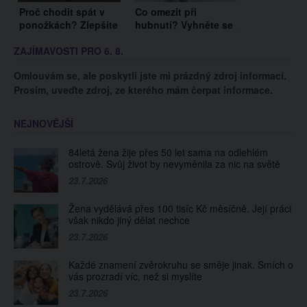
Proč chodit spát v
Co omezit při
ponožkách? Zlepšíte
hubnutí? Vyhněte se
svůj spánek i
těmto potravinám
ZAJÍMAVOSTI PRO 6. 8.
milostný život
Omlouvám se, ale poskytli jste mi prázdný zdroj informací.
Prosím, uveďte zdroj, ze kterého mám čerpat informace.
NEJNOVĚJŠÍ
84letá žena žije přes 50 let sama na odlehlém
ostrově. Svůj život by nevyměnila za nic na světě
23.7.2026
Žena vydělává přes 100 tisíc Kč měsíčně. Její práci
však nikdo jiný dělat nechce
23.7.2026
Každé znamení zvěrokruhu se směje jinak. Smích o
vás prozradí víc, než si myslíte
23.7.2026