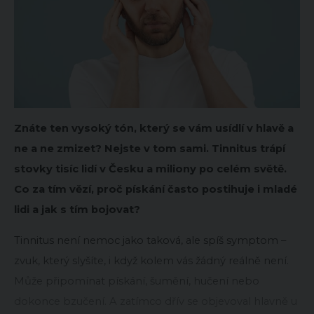
Znáte ten vysoký tón, který se vám usídlí v hlavě a
ne a ne zmizet? Nejste v tom sami. Tinnitus trápí
stovky tisíc lidí v Česku a miliony po celém světě.
Co za tím vězí, proč pískání často postihuje i mladé
lidi a jak s tím bojovat?
Tinnitus není nemoc jako taková, ale spíš symptom –
zvuk, který slyšíte, i když kolem vás žádný reálně není.
Může připomínat pískání, šumění, hučení nebo
dokonce bzučení. A zatímco dřív se objevoval hlavně u