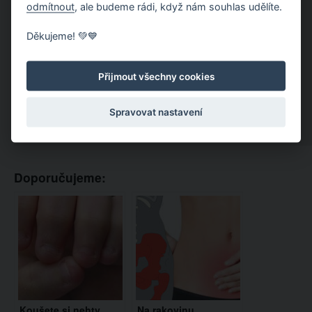
odmítnout
, ale budeme rádi, když nám souhlas udělíte.
Děkujeme! 💚💙
Přijmout všechny cookies
Spravovat nastavení
Doporučujeme:
Koušete si nehty
Na rakovinu