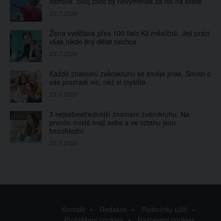
ostrově. Svůj život by nevyměnila za nic na světě
23.7.2026
Žena vydělává přes 100 tisíc Kč měsíčně. Její práci
však nikdo jiný dělat nechce
23.7.2026
Každé znamení zvěrokruhu se směje jinak. Smích o
vás prozradí víc, než si myslíte
23.7.2026
3 nejsebestřednější znamení zvěrokruhu. Na
prvním místě mají sebe a ve vztahu jsou
bezohlední
23.7.2026
Kontakt
Redakce
Podmínky užití
Prohlášení cookies
Nastavení cookies