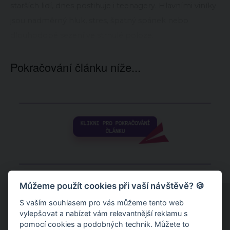
starších lidí, dnes postihuje i teenagery. Hlavními viníky
jsou nadměrný hluk, stres, špatný spánek nebo
dlouhodobé sezení ve strnulé poloze.
Pokračování článku níže...
Můžeme použít cookies při vaší návštěvě? 🍪
S vaším souhlasem pro vás můžeme tento web
vylepšovat a nabízet vám relevantnější reklamu s
pomocí cookies a podobných technik. Můžete to