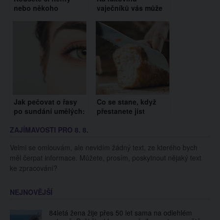
nebo někoho
vaječníků vás může
takového znáte?
včas upozornit těchto
Budete se divit, co to
6 signálů.
vypovídá o osobnosti
Neignorujte je!
člověka!
Jak pečovat o řasy
Co se stane, když
po sundání umělých:
přestanete jíst
Používejte výživná
chleba? Vaše tělo
ZAJÍMAVOSTI PRO 8. 8.
séra a změňte svůj
vám poděkuje
jídelníček
Velmi se omlouvám, ale nevidím žádný text, ze kterého bych
měl čerpat informace. Můžete, prosím, poskytnout nějaký text
ke zpracování?
NEJNOVĚJŠÍ
84letá žena žije přes 50 let sama na odlehlém