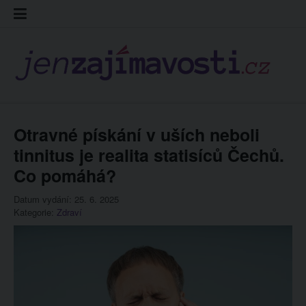
Skip
Kontakt
Prohláš
Redakc
to
cookies
content
Otravné pískání v uších neboli
tinnitus je realita statisíců Čechů.
Co pomáhá?
Datum vydání: 25. 6. 2025
Kategorie:
Zdraví