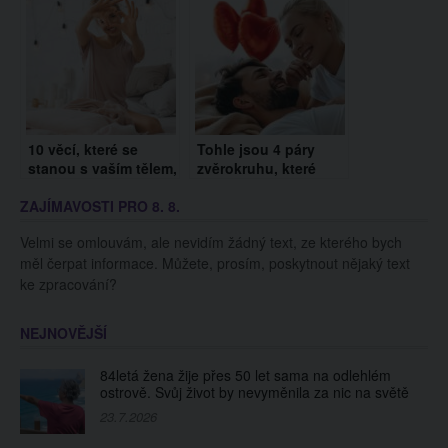
lidem
10 věcí, které se
Tohle jsou 4 páry
stanou s vaším tělem,
zvěrokruhu, které
když se zamilujete
spolu zůstanou po
ZAJÍMAVOSTI PRO 8. 8.
celý život
Velmi se omlouvám, ale nevidím žádný text, ze kterého bych
měl čerpat informace. Můžete, prosím, poskytnout nějaký text
ke zpracování?
NEJNOVĚJŠÍ
84letá žena žije přes 50 let sama na odlehlém
ostrově. Svůj život by nevyměnila za nic na světě
23.7.2026