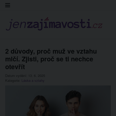
Skip
Kontakt
Prohláš
Redakc
to
cookies
content
2 důvody, proč muž ve vztahu
mlčí. Zjisti, proč se ti nechce
otevřít
Datum vydání: 13. 6. 2025
Kategorie:
Láska a vztahy