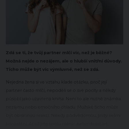
Zdá se ti, že tvůj partner mlčí víc, než je běžné?
Možná nejde o nezájem, ale o hlubší vnitřní důvody.
Ticho může být víc výmluvné, než se zdá.
Nejedna žena si ve vztahu klade otázku, proč její
partner často mlčí, nepodělí se o své pocity a někdy
působí jako uzavřená kniha. Není to ale nutně známka
nezájmu nebo emočního chladu. Mužské ticho může
být obrannou reakcí. Někdy podvědomou, jindy velmi
konkrétní. Ať už jste spolu měsíc, nebo deset let,