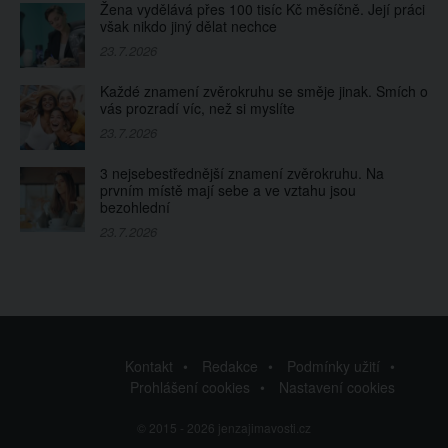
Žena vydělává přes 100 tisíc Kč měsíčně. Její práci
však nikdo jiný dělat nechce
23.7.2026
Každé znamení zvěrokruhu se směje jinak. Smích o
vás prozradí víc, než si myslíte
23.7.2026
3 nejsebestřednější znamení zvěrokruhu. Na
prvním místě mají sebe a ve vztahu jsou
bezohlední
23.7.2026
Kontakt
Redakce
Podmínky užití
Prohlášení cookies
Nastavení cookies
© 2015 - 2026 jenzajimavosti.cz