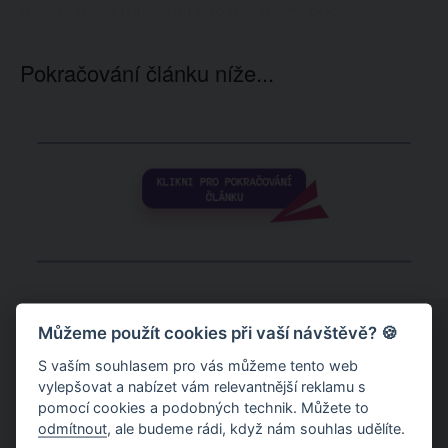
mlčení muže může mít tyto dvě hlavní příčiny.
Pokračování článku níže...
Můžeme použít cookies při vaší návštěvě? 🍪
S vaším souhlasem pro vás můžeme tento web
vylepšovat a nabízet vám relevantnější reklamu s
pomocí cookies a podobných technik. Můžete to
odmítnout
, ale budeme rádi, když nám souhlas udělíte.