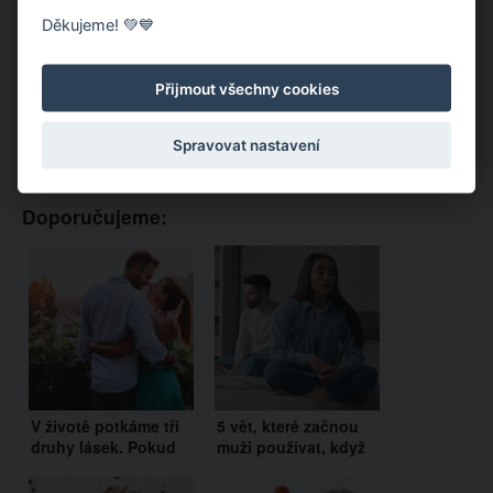
Děkujeme! 💚💙
Přijmout všechny cookies
Spravovat nastavení
Doporučujeme:
V životě potkáme tři
5 vět, které začnou
druhy lásek. Pokud
muži používat, když
jste je prožili, patříte
vás přestanou
k nejšťastnějším
milovat