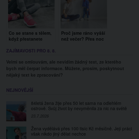
Co se stane s tělem,
Proč jsme ráno vyšší
když přestanete
než večer? Přes noc
cvičit? Odpověď
vyrosteme o 1
ZAJÍMAVOSTI PRO 8. 8.
fitness influencerky
centimetr, důvod
vás překvapí
hledejme ve změnách
Velmi se omlouvám, ale nevidím žádný text, ze kterého
páteře
bych měl čerpat informace. Můžete, prosím, poskytnout
nějaký text ke zpracování?
NEJNOVĚJŠÍ
84letá žena žije přes 50 let sama na odlehlém
ostrově. Svůj život by nevyměnila za nic na světě
23.7.2026
Žena vydělává přes 100 tisíc Kč měsíčně. Její práci
však nikdo jiný dělat nechce