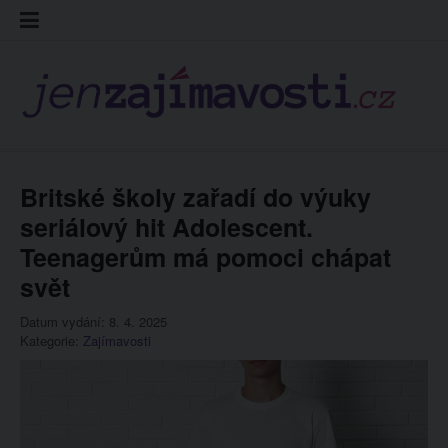
Skip
Kontakt
Prohláš
Redakc
to
cookies
content
Britské školy zařadí do výuky
seriálový hit Adolescent.
Teenagerům má pomoci chápat
svět
Datum vydání: 8. 4. 2025
Kategorie:
Zajímavosti