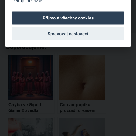
Děkujeme! 💚💙
Přijmout všechny cookies
Spravovat nastavení
Doporučujeme:
Chyba ve Squid
Co tvar pupíku
Game 2 zvedla
prozradí o vašem
fanoušky pořádně ze
charakteru a vztahu k
židlí. Toto se objevilo
druhým lidem?
v poslední části