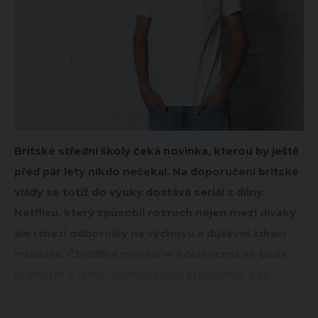
Britské střední školy čeká novinka, kterou by ještě
před pár lety nikdo nečekal. Na doporučení britské
vlády se totiž do výuky dostává seriál z dílny
Netflixu, který způsobil rozruch nejen mezi diváky,
ale i mezi odborníky na výchovu a duševní zdraví
mládeže. Čtyřdílná minisérie Adolescent se bude
promítat v rámci vzdělávacího programu, a to
napříč celou Velkou Británií.