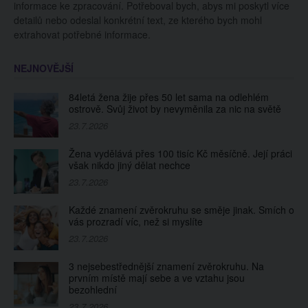
informace ke zpracování. Potřeboval bych, abys mi poskytl více
detailů nebo odeslal konkrétní text, ze kterého bych mohl
extrahovat potřebné informace.
NEJNOVĚJŠÍ
84letá žena žije přes 50 let sama na odlehlém
ostrově. Svůj život by nevyměnila za nic na světě
23.7.2026
Žena vydělává přes 100 tisíc Kč měsíčně. Její práci
však nikdo jiný dělat nechce
23.7.2026
Každé znamení zvěrokruhu se směje jinak. Smích o
vás prozradí víc, než si myslíte
23.7.2026
3 nejsebestřednější znamení zvěrokruhu. Na
prvním místě mají sebe a ve vztahu jsou
bezohlední
23.7.2026