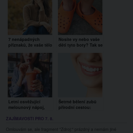
7 nenápadných
Nosíte vy nebo vaše
příznaků, že vaše tělo
děti tyto boty? Tak se
volá o pomoc – číslo
jich OKAMŽITĚ
5 ignoruje většina
zbavte, tady je
žen!
důvod…
Letní osvěžující
Šetrné bělení zubů
melounový nápoj,
přírodní cestou:
díky kterému si
Tohle můžete klidně
ZAJÍMAVOSTI PRO 7. 8.
dopřejte i pořádný
vyzkoušet i doma
detox
Omlouvám se, ale fragment "Zdroj:" prázdný a nemám jiné