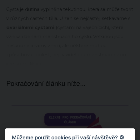
Cysta je dutina vyplněná tekutinou, která se může tvořit
v různých částech těla. U žen se nejčastěji setkáváme s
ovariálními cystami
(cystami na vaječnících), které
vznikají během menstruačního cyklu. Většinou jsou
neškodné a samy zmizí, ale některé mohou
způsobovat bolest, nepravidelnou menstruaci nebo
jiné komplikace.
Pokračování článku níže...
Můžeme použít cookies při vaší návštěvě? 🍪