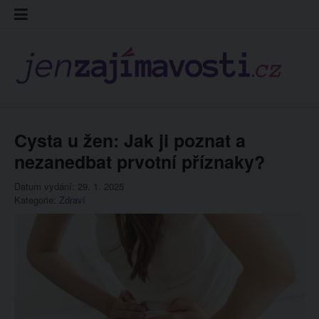
Skip
Kontakt
Prohláš
Redakc
to
cookies
content
Cysta u žen: Jak ji poznat a
nezanedbat prvotní příznaky?
Datum vydání: 29. 1. 2025
Kategorie:
Zdraví