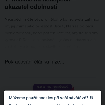
ukazatel odolnosti
Neúspěch může být pro někoho konec světa, zatímco
jiný jej vnímá jako příležitost. Jste ti, kteří se po pádu
rychle zvednou, nebo potřebujete čas, abyste se s tím
vyrovnali? Reakce na neúspěch je často odrazem vaší
vnitřní síly a toho, jak se stavíte ke změnám.
Pokračování článku níže...
Můžeme použít cookies při vaší návštěvě? 🍪