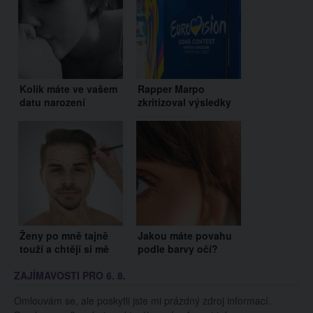
Kolik máte ve vašem
Rapper Marpo
datu narození
zkritizoval výsledky
jedniček? Vypovídá
národního kola
to o vás více, než
Eurovize: Je to
byste si mysleli!
šaškárna, napsal
Ženy po mně tajně
Jakou máte povahu
touží a chtějí si mě
podle barvy očí?
vzít, říká 35letý
Dokáže toho
ZAJÍMAVOSTI PRO 6. 8.
krasavec s
vypovědět víc, než si
neodolatelným
myslíte
Omlouvám se, ale poskytli jste mi prázdný zdroj informací.
vzhledem