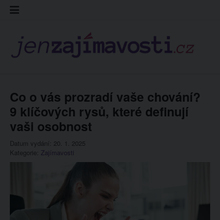
Skip
Kontakt
Prohláš
Redakc
to
cookies
content
Co o vás prozradí vaše chování?
9 klíčových rysů, které definují
vaši osobnost
Datum vydání: 20. 1. 2025
Kategorie:
Zajímavosti