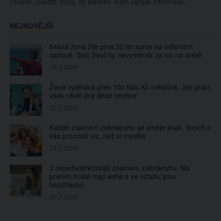
Prosím, uveďte zdroj, ze kterého mám čerpat informace.
NEJNOVĚJŠÍ
84letá žena žije přes 50 let sama na odlehlém
ostrově. Svůj život by nevyměnila za nic na světě
23.7.2026
Žena vydělává přes 100 tisíc Kč měsíčně. Její práci
však nikdo jiný dělat nechce
23.7.2026
Každé znamení zvěrokruhu se směje jinak. Smích o
vás prozradí víc, než si myslíte
23.7.2026
3 nejsebestřednější znamení zvěrokruhu. Na
prvním místě mají sebe a ve vztahu jsou
bezohlední
23.7.2026