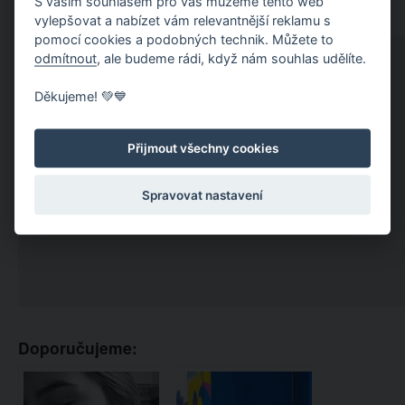
S vaším souhlasem pro vás můžeme tento web
vylepšovat a nabízet vám relevantnější reklamu s
pomocí cookies a podobných technik. Můžete to
odmítnout
, ale budeme rádi, když nám souhlas udělíte.
Děkujeme! 💚💙
Přijmout všechny cookies
Spravovat nastavení
Doporučujeme: