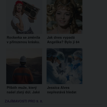
Rockerka se změnila
Jak dnes vypadá
v přirozenou krásku.
Angelika? Bylo jí 84
Sledujte, co jí udělala
let a vypadá stále
kadeřnice s vlasy!
úžasně
Příběh muže, který
Jessica Alves
našel zlatý důl. Jaké
nepřestává hledat
nástrahy ho tam
ideál krásy. Má za
ZAJÍMAVOSTI PRO 9. 8.
čekaly?
sebou další operaci a
vyhlíží muže snů