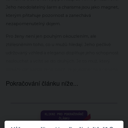
Jeho neodolatelný šarm a charisma jsou jako magnet,
kterým přitahuje pozornost a zanechává
nezapomenutelný dojem.
Pro ženy není jen pouhým okouzlením, ale
ztělesněním toho, co u mužů hledají. Jeho pečlivě
udržovaný vzhled a eleganci doplňuje jeho schopnost
naslouchat a vcítit se do druhých. Je to muž, který
dokáže dát každé ženě pocit, že je jedinečná a ceněná.
Pokračování článku níže...