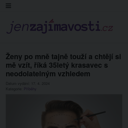
Skip
Kontakt
Prohláš
Redakc
to
cookies
content
Ženy po mně tajně touží a chtějí si
mě vzít, říká 35letý krasavec s
neodolatelným vzhledem
Datum vydání: 17. 4. 2024
Kategorie:
Příběhy