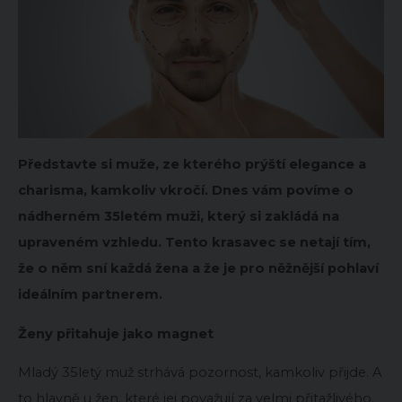
Představte si muže, ze kterého prýští elegance a
charisma, kamkoliv vkročí. Dnes vám povíme o
nádherném 35letém muži, který si zakládá na
upraveném vzhledu. Tento krasavec se netají tím,
že o něm sní každá žena a že je pro něžnější pohlaví
ideálním partnerem.
Ženy přitahuje jako magnet
Mladý 35letý muž strhává pozornost, kamkoliv přijde. A
to hlavně u žen, které jej považují za velmi přitažlivého.