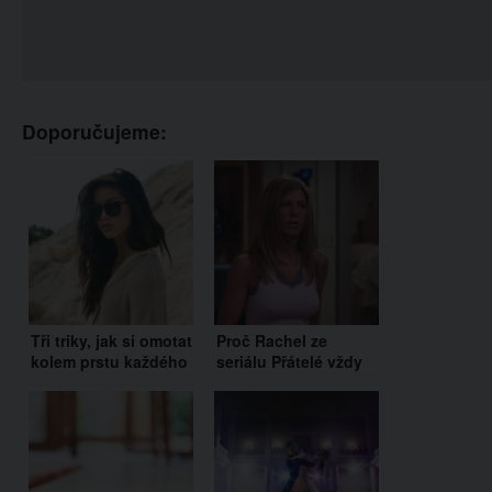
Doporučujeme:
Tři triky, jak si omotat
Proč Rachel ze
kolem prstu každého
seriálu Přátelé vždy
chlapa. Bude po vás
prosvítaly bradavky?
šílet!
Herečka prozradila
drsnou pravdu!