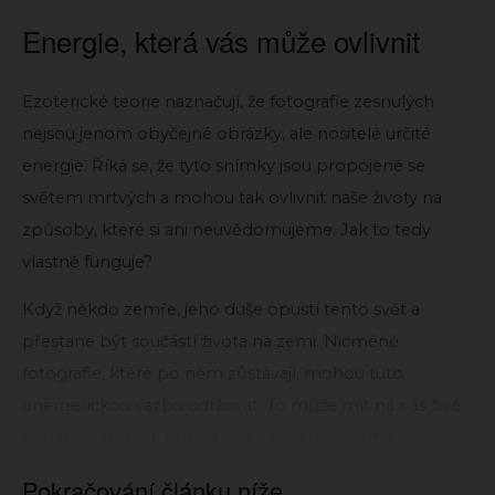
Energie, která vás může ovlivnit
Ezoterické teorie naznačují, že fotografie zesnulých
nejsou jenom obyčejné obrázky, ale nositelé určité
energie. Říká se, že tyto snímky jsou propojené se
světem mrtvých a mohou tak ovlivnit naše životy na
způsoby, které si ani neuvědomujeme. Jak to tedy
vlastně funguje?
Když někdo zemře, jeho duše opustí tento svět a
přestane být součástí života na zemi. Nicméně
fotografie, které po něm zůstávají, mohou tuto
energetickou vazbu udržovat. To může mít na nás živé
negativní dopad, pokud fotky neuchováváme správně.
Pokračování článku níže...