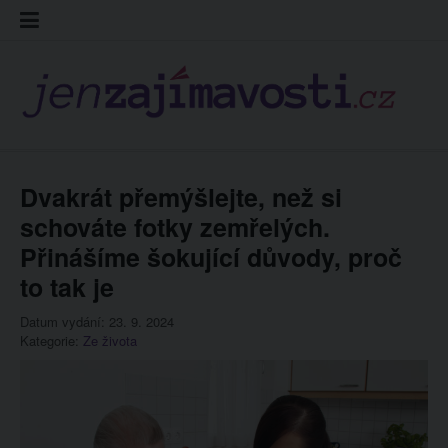
Skip
Kontakt
Prohláš
Redakc
to
cookies
content
Dvakrát přemýšlejte, než si
schováte fotky zemřelých.
Přinášíme šokující důvody, proč
to tak je
Datum vydání: 23. 9. 2024
Kategorie:
Ze života