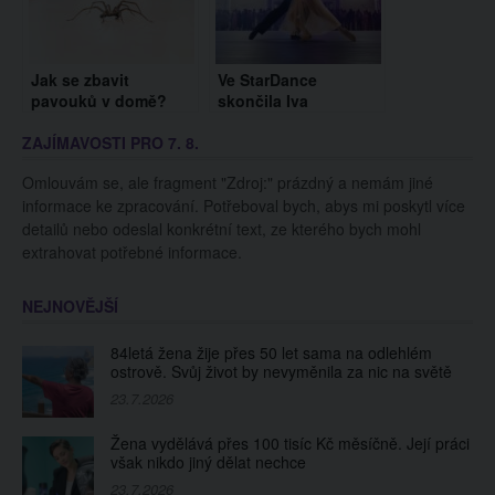
Jak se zbavit
Ve StarDance
pavouků v domě?
skončila Iva
Vyzkoušejte tyto triky
Kubelková. Lidé se
ZAJÍMAVOSTI PRO 7. 8.
rozčilují, že měla
soutěž vyhrát
Omlouvám se, ale fragment "Zdroj:" prázdný a nemám jiné
informace ke zpracování. Potřeboval bych, abys mi poskytl více
detailů nebo odeslal konkrétní text, ze kterého bych mohl
extrahovat potřebné informace.
NEJNOVĚJŠÍ
84letá žena žije přes 50 let sama na odlehlém
ostrově. Svůj život by nevyměnila za nic na světě
23.7.2026
Žena vydělává přes 100 tisíc Kč měsíčně. Její práci
však nikdo jiný dělat nechce
23.7.2026