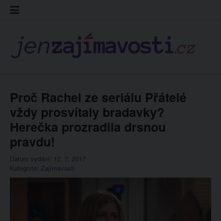
Skip
Kontakt
Prohláš
Redakc
to
cookies
content
Proč Rachel ze seriálu Přátelé
vždy prosvítaly bradavky?
Herečka prozradila drsnou
pravdu!
Datum vydání: 12. 7. 2017
Kategorie:
Zajímavosti