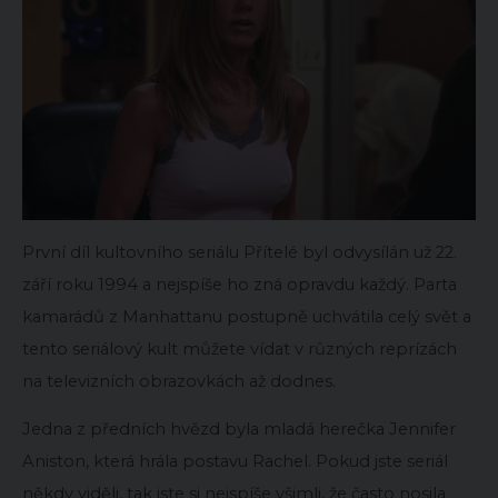
První díl kultovního seriálu Přítelé byl odvysílán už 22.
září roku 1994 a nejspíše ho zná opravdu každý. Parta
kamarádů z Manhattanu postupně uchvátila celý svět a
tento seriálový kult můžete vídat v různých reprízách
na televizních obrazovkách až dodnes.
Jedna z předních hvězd byla mladá herečka Jennifer
Aniston, která hrála postavu Rachel. Pokud jste seriál
někdy viděli, tak jste si nejspíše všimli, že často nosila