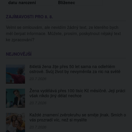
datu narození
Blíženec
jedniček? Vypovídá
to o vás více, než
ZAJÍMAVOSTI PRO 8. 8.
byste si mysleli!
Velmi se omlouvám, ale nevidím žádný text, ze kterého bych
měl čerpat informace. Můžete, prosím, poskytnout nějaký text
ke zpracování?
NEJNOVĚJŠÍ
84letá žena žije přes 50 let sama na odlehlém
ostrově. Svůj život by nevyměnila za nic na světě
23.7.2026
Žena vydělává přes 100 tisíc Kč měsíčně. Její práci
však nikdo jiný dělat nechce
23.7.2026
Každé znamení zvěrokruhu se směje jinak. Smích o
vás prozradí víc, než si myslíte
23.7.2026