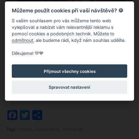
Můžeme použít cookies při vaší návštěvě? 🍪
S vaším souhlasem pro vás můžeme tento web
vylepšovat a nabízet vám relevantnější reklamu s
pomocí cookies a podobných technik. Můžete to
odmítnout
, ale budeme rádi, když nám souhlas udělíte.
Děkujeme! 💚💙
Přijmout všechny cookies
[adinserter name=“SPODNI-1″]
Spravovat nastavení
Stránky:
1
2
3
4
5
6
Facebook
Twitter
Share
Tagy:
přátelé
,
rachel
,
seriál
,
zajímavost