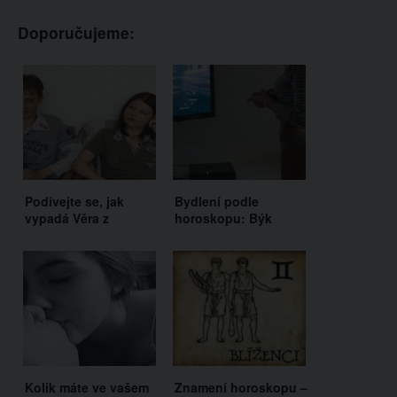
Doporučujeme:
Podívejte se, jak
Bydlení podle
vypadá Věra z
horoskopu: Býk
Výměny manželek
potřebuje pohodlí,
dnes. Vzpomínáte si
Blíženec zase chaos.
na ni?
Kolik máte ve vašem
Znamení horoskopu –