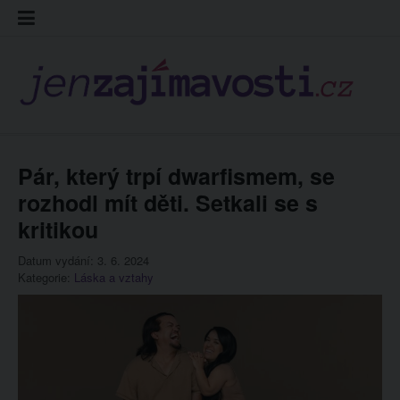
Skip
Kontakt
Prohláš
Redakc
to
cookies
content
Pár, který trpí dwarfismem, se
rozhodl mít děti. Setkali se s
kritikou
Datum vydání: 3. 6. 2024
Kategorie:
Láska a vztahy