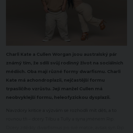
Charli Kate a Cullen Worgan jsou australský pár
známý tím, že sdílí svůj rodinný život na sociálních
médiích. Oba mají různé formy dwarfismu. Charli
Kate má achondroplazii, nejčastější formu
trpasličího vzrůstu. Její manžel Cullen má
neobvyklejší formu, heleofyzickou dysplazii.
Navzdory kritice a výzvám se rozhodli mít děti, a to
rovnou tři – dcery Tilbu a Tully a syna jménem Rip.
Dcery zdědily dwarfismus po své matce, avšak syn Rip