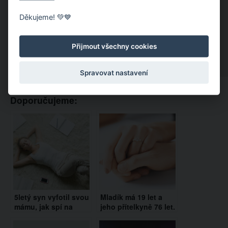
Děkujeme! 💚💙
Přijmout všechny cookies
Spravovat nastavení
Doporučujeme:
5letý syn vyfotil svou
Mladík má 19 let a
mámu, jak spí na
jeho přítelkyně 76 let.
podlaze. Důvod vám
Jejich láska se však
vžene slzy do očí
nesetkává s