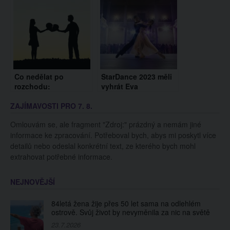
pochopením
Co nedělat po
StarDance 2023 měli
rozchodu:
vyhrát Eva
Zapomeňte na
Adamczyková a
ZAJÍMAVOSTI PRO 7. 8.
pomluvy i sledování
Jakub Mazůch,
expartnera na
kritizují lidé
Omlouvám se, ale fragment "Zdroj:" prázdný a nemám jiné
sociálních sítích
informace ke zpracování. Potřeboval bych, abys mi poskytl více
detailů nebo odeslal konkrétní text, ze kterého bych mohl
extrahovat potřebné informace.
NEJNOVĚJŠÍ
84letá žena žije přes 50 let sama na odlehlém
ostrově. Svůj život by nevyměnila za nic na světě
23.7.2026