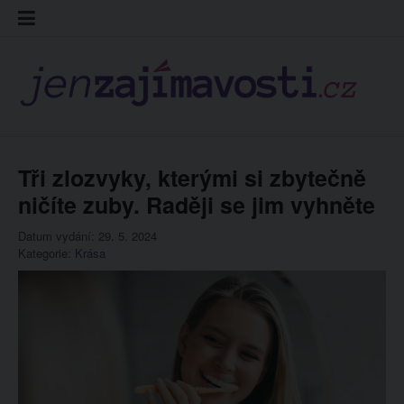
Skip
Kontakt
Prohláš
Redakc
to
cookies
content
Tři zlozvyky, kterými si zbytečně
ničíte zuby. Raději se jim vyhněte
Datum vydání: 29. 5. 2024
Kategorie:
Krása