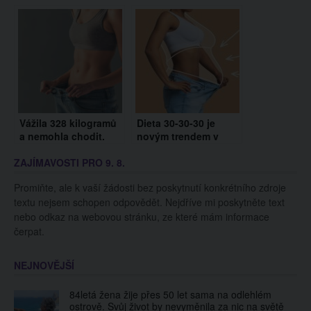
Tohle můžete klidně
prozradí o vašem
vyzkoušet i doma
zdraví?
Vážila 328 kilogramů
Dieta 30-30-30 je
a nemohla chodit.
novým trendem v
Zhubla na polovinu a
hubnutí. Jaké má
ZAJÍMAVOSTI PRO 9. 8.
konečně žije
zásady?
normálně
Promiňte, ale k vaší žádosti bez poskytnutí konkrétního zdroje
textu nejsem schopen odpovědět. Nejdříve mi poskytněte text
nebo odkaz na webovou stránku, ze které mám informace
čerpat.
NEJNOVĚJŠÍ
84letá žena žije přes 50 let sama na odlehlém
ostrově. Svůj život by nevyměnila za nic na světě