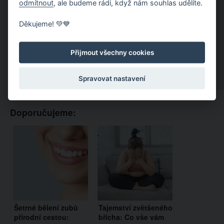
odmítnout
, ale budeme rádi, když nám souhlas udělíte.
Děkujeme! 💚💙
Přijmout všechny cookies
Spravovat nastavení
Doporučujeme:
Šetrné bělení zubů
Tajemství zvětšeného
přírodní cestou:
břicha: Co vše vám