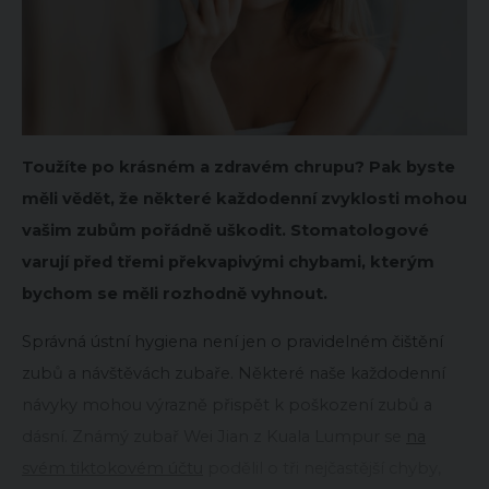
Toužíte po krásném a zdravém chrupu? Pak byste
měli vědět, že některé každodenní zvyklosti mohou
vašim zubům pořádně uškodit. Stomatologové
varují před třemi překvapivými chybami, kterým
bychom se měli rozhodně vyhnout.
Správná ústní hygiena není jen o pravidelném čištění
zubů a návštěvách zubaře. Některé naše každodenní
návyky mohou výrazně přispět k poškození zubů a
dásní. Známý zubař Wei Jian z Kuala Lumpur se
na
svém tiktokovém účtu
podělil o tři nejčastější chyby,