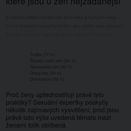
které jsou u žen nejžádanější
Erotická platforma Bloom provedla průzkum mezi
třemi stovkami dospělých žen, aby zjistila, jaké sexuální
fantazie by ženy nejraději viděly v pornu. Výsledky
odhalily pět nejpopulárnějších témat:
Trojka (77 %)
Ženský orální sex (54 %)
Romantický sex (52 %)
Drsný sex (52 %)
Dominance (50 %)
Proč ženy upřednostňují právě tyto
praktiky? Sexuální expertky poskytly
několik zajímavých vysvětlení, proč jsou
právě tato výše uvedená témata mezi
ženami tolik oblíbená.