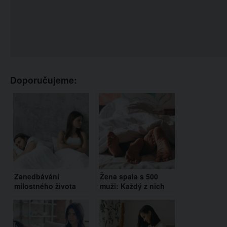
Doporučujeme:
Zanedbávání
Žena spala s 500
milostného života
muži: Každý z nich
může u žen vyústit až
udělal v posteli
ke zdravotním
stejnou chybu
komplikacím. Tohle
nepodceňujte