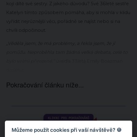
kojí dítě své sestry. Z jakého důvodu? Své 36leté sestře
Katelyn tímto způsobem pomáhá, aby si mohla v klidu
vyřídit nejrůznější věci, pořádně se najíst nebo si na
chvíli odpočinout.
„Věděla jsem, že má problémy, a řekla jsem, že jí
pomůžu. Neproběhla tam žádná velká debata, celé to
bylo velmi přirozené,“
uvedla 33letá Emily Boazman
doslova.
Pokračování článku níže...
Můžeme použít cookies při vaší návštěvě? 🍪