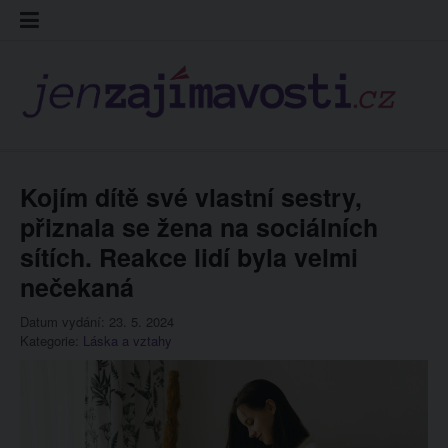
Skip
Kontakt
Prohláš
Redakc
to
cookies
content
Kojím dítě své vlastní sestry,
přiznala se žena na sociálních
sítích. Reakce lidí byla velmi
nečekaná
Datum vydání: 23. 5. 2024
Kategorie:
Láska a vztahy