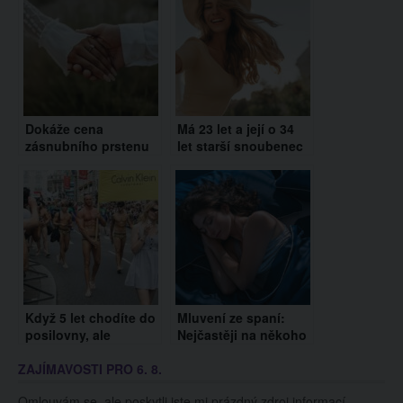
Dokáže cena
Má 23 let a její o 34
zásnubního prstenu
let starší snoubenec
předpovědět šťastné
ji zahrnuje luxusem.
manželství? Vědci
Navíc jí říká, že je
znají odpověď
příliš krásná na to,
aby pracovala
Když 5 let chodíte do
Mluvení ze spaní:
posilovny, ale
Nejčastěji na někoho
zapomenete cvičit
voláme nebo něco
ZAJÍMAVOSTI PRO 6. 8.
nohy!
někomu vysvětlujeme
Omlouvám se, ale poskytli jste mi prázdný zdroj informací.