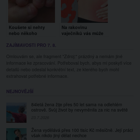
Koušete si nehty
Na rakovinu
nebo někoho
vaječníků vás může
takového znáte?
včas upozornit těchto
ZAJÍMAVOSTI PRO 7. 8.
Budete se divit, co to
6 signálů.
vypovídá o osobnosti
Neignorujte je!
Omlouvám se, ale fragment "Zdroj:" prázdný a nemám jiné
člověka!
informace ke zpracování. Potřeboval bych, abys mi poskytl více
detailů nebo odeslal konkrétní text, ze kterého bych mohl
extrahovat potřebné informace.
NEJNOVĚJŠÍ
84letá žena žije přes 50 let sama na odlehlém
ostrově. Svůj život by nevyměnila za nic na světě
23.7.2026
Žena vydělává přes 100 tisíc Kč měsíčně. Její práci
však nikdo jiný dělat nechce