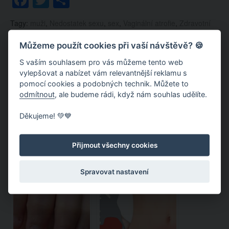
Tagy:
muži
,
Nedostatek sexu
,
sex
,
Vaginální atrofie
,
Zdravotní
komplikace
,
ženy
,
Život bez sexu
Můžeme použít cookies při vaší návštěvě? 🍪
S vaším souhlasem pro vás můžeme tento web
Doporučujeme:
vylepšovat a nabízet vám relevantnější reklamu s
pomocí cookies a podobných technik. Můžete to
odmítnout
, ale budeme rádi, když nám souhlas udělíte.
Děkujeme! 💚💙
Přijmout všechny cookies
Proč jsou muži
Kdo se rychleji
Spravovat nastavení
nevěrní? Tyto důvody
zamiluje – muži, nebo
ženy nikdy
ženy? Vědci odhalili
nepochopí
tajemství přitažlivosti