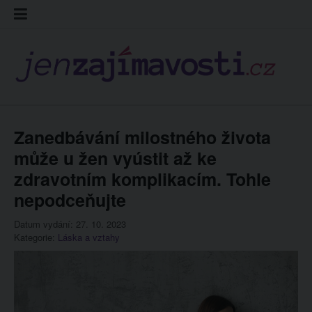
Skip
Kontakt
Prohláš
Redakc
to
cookies
content
Zanedbávání milostného života
může u žen vyústit až ke
zdravotním komplikacím. Tohle
nepodceňujte
Datum vydání: 27. 10. 2023
Kategorie:
Láska a vztahy