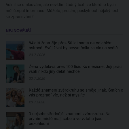
Velmi se omlouvám, ale nevidím žádný text, ze kterého bych
měl čerpat informace. Můžete, prosím, poskytnout nějaký text
ke zpracování?
NEJNOVĚJŠÍ
84letá žena žije přes 50 let sama na odlehlém
ostrově. Svůj život by nevyměnila za nic na světě
23.7.2026
Žena vydělává přes 100 tisíc Kč měsíčně. Její práci
však nikdo jiný dělat nechce
23.7.2026
Každé znamení zvěrokruhu se směje jinak. Smích o
vás prozradí víc, než si myslíte
23.7.2026
3 nejsebestřednější znamení zvěrokruhu. Na
prvním místě mají sebe a ve vztahu jsou
bezohlední