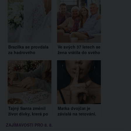
Brazilka se provdala
Ve svých 37 letech se
za hadrového
žena vrátila do svého
panáka. Má s ním i
dětského pokojíčku.
děti
Proč začala znovu žít
s rodiči?
Tajný Santa změnil
Matka dvojčat je
život dívky, která po
závislá na tetování.
smrti matky
Nemůže kvůli tomu
ZAJÍMAVOSTI PRO 8. 8.
vychovává pět
najít práci
sourozenců