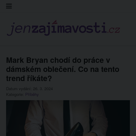
Skip
Kontakt
Prohláš
Redakc
to
cookies
content
Mark Bryan chodí do práce v
dámském oblečení. Co na tento
trend říkáte?
Datum vydání: 26. 3. 2024
Kategorie:
Příběhy