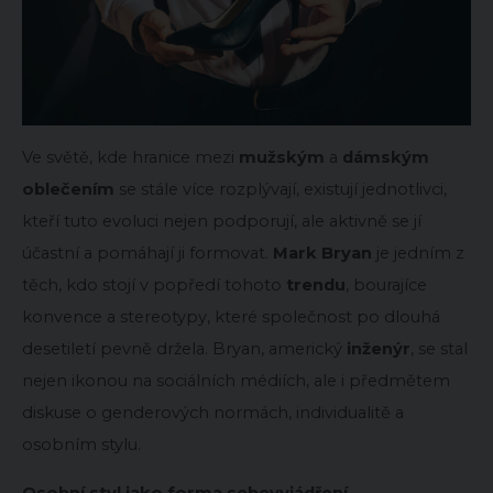
Ve světě, kde hranice mezi
mužským
a
dámským
oblečením
se stále více rozplývají, existují jednotlivci,
kteří tuto evoluci nejen podporují, ale aktivně se jí
účastní a pomáhají ji formovat.
Mark Bryan
je jedním z
těch, kdo stojí v popředí tohoto
trendu
, bourajíce
konvence a stereotypy, které společnost po dlouhá
desetiletí pevně držela. Bryan, americký
inženýr
, se stal
nejen ikonou na sociálních médiích, ale i předmětem
diskuse o genderových normách, individualitě a
osobním stylu.
Osobní styl jako forma sebevyjádření