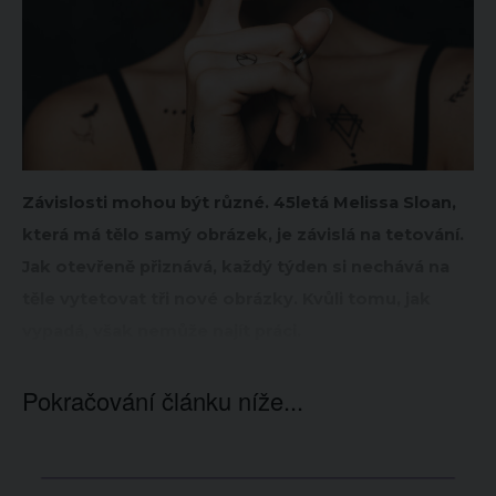
Závislosti mohou být různé. 45letá Melissa Sloan,
která má tělo samý obrázek, je závislá na tetování.
Jak otevřeně přiznává, každý týden si nechává na
těle vytetovat tři nové obrázky. Kvůli tomu, jak
vypadá, však nemůže najít práci.
Pokračování článku níže...