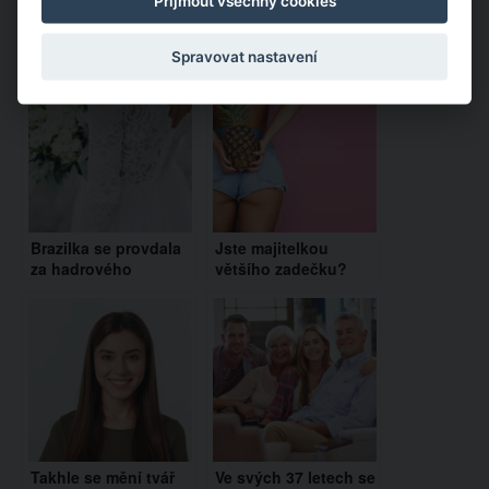
Přijmout všechny cookies
Doporučujeme:
Spravovat nastavení
Brazilka se provdala
Jste majitelkou
za hadrového
většího zadečku?
panáka. Má s ním i
Podle vědců jste
děti
chytřejší a zdravější
než ostatní ženy
Takhle se mění tvář
Ve svých 37 letech se