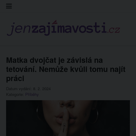
Skip
Kontakt
Prohláš
Redakc
to
cookies
content
Matka dvojčat je závislá na
tetování. Nemůže kvůli tomu najít
práci
Datum vydání: 8. 2. 2024
Kategorie:
Příběhy