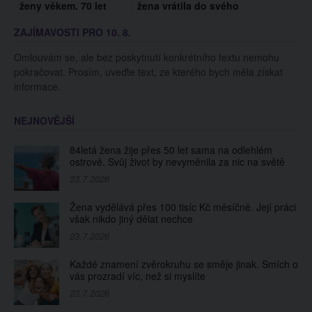
ženy věkem. 70 let
žena vrátila do svého
života v pěti
dětského pokojíčku.
ZAJÍMAVOSTI PRO 10. 8.
minutách vás donutí
Proč začala znovu žít
přemýšlet!
s rodiči?
Omlouvám se, ale bez poskytnutí konkrétního textu nemohu
pokračovat. Prosím, uveďte text, ze kterého bych měla získat
informace.
NEJNOVĚJŠÍ
84letá žena žije přes 50 let sama na odlehlém
ostrově. Svůj život by nevyměnila za nic na světě
23.7.2026
Žena vydělává přes 100 tisíc Kč měsíčně. Její práci
však nikdo jiný dělat nechce
23.7.2026
Každé znamení zvěrokruhu se směje jinak. Smích o
vás prozradí víc, než si myslíte
23.7.2026