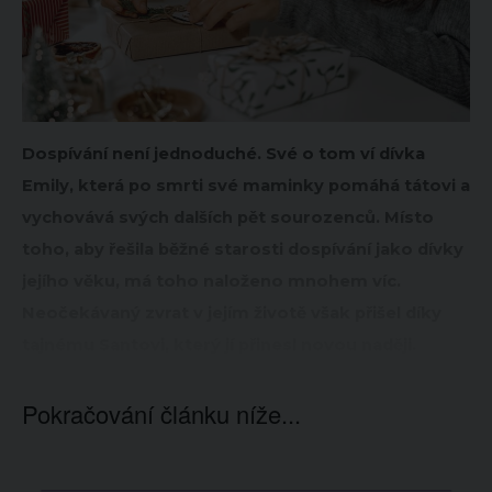
Dospívání není jednoduché. Své o tom ví dívka
Emily, která po smrti své maminky pomáhá tátovi a
vychovává svých dalších pět sourozenců. Místo
toho, aby řešila běžné starosti dospívání jako dívky
jejího věku, má toho naloženo mnohem víc.
Neočekávaný zvrat v jejím životě však přišel díky
tajnému Santovi, který jí přinesl novou naději.
Pokračování článku níže...