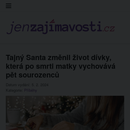
Skip
Kontakt
Prohláš
Redakc
to
cookies
content
Tajný Santa změnil život dívky,
která po smrti matky vychovává
pět sourozenců
Datum vydání: 5. 2. 2024
Kategorie:
Příběhy