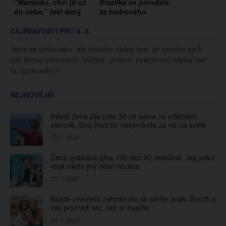
“Maminko, chci jít už
Brazilka se provdala
do nebe,” řekl 4letý
za hadrového
Nolan své matce,
panáka. Má s ním i
ZAJÍMAVOSTI PRO 8. 8.
když se sprchovala
děti
Velmi se omlouvám, ale nevidím žádný text, ze kterého bych
měl čerpat informace. Můžete, prosím, poskytnout nějaký text
ke zpracování?
NEJNOVĚJŠÍ
84letá žena žije přes 50 let sama na odlehlém
ostrově. Svůj život by nevyměnila za nic na světě
23.7.2026
Žena vydělává přes 100 tisíc Kč měsíčně. Její práci
však nikdo jiný dělat nechce
23.7.2026
Každé znamení zvěrokruhu se směje jinak. Smích o
vás prozradí víc, než si myslíte
23.7.2026