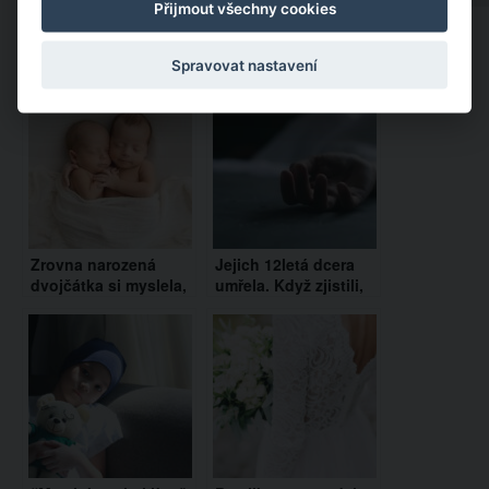
Přijmout všechny cookies
Doporučujeme:
Spravovat nastavení
Zrovna narozená
Jejich 12letá dcera
dvojčátka si myslela,
umřela. Když zjistili,
že jsou ještě v bříšku.
co je napsané na
Sledujte ale pozorně,
zadní straně jejího
co udělá prcek vlevo
zrcadla, zůstali v
šoku!