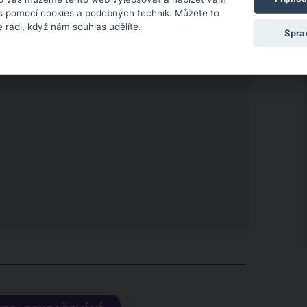
 s pomocí cookies a podobných technik. Můžete to
 rádi, když nám souhlas udělíte.
Spra