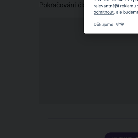
Pokračování článku níže...
relevantnější reklamu
odmítnout
, ale budeme
Děkujeme! 💚💙