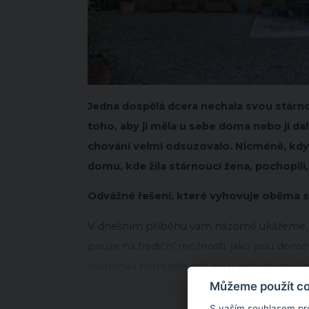
Jedna dospělá dcera nechala svou stár
toho, aby ji měla u sebe doma nebo ji da
chování velmi odsuzovalo. Nicméně, když
domu, kde žila stárnoucí žena, pochopili, 
Odvážné řešení, které vyhovuje oběma 
V dnešním příběhu vám názorně ukážeme, 
pouze na tradiční možnosti, jako jsou dom
maminku nemusíte mít ani u sebe doma. Insp
Můžeme použít coo
skutečně odvážným řešením, které vyhovu
S vaším souhlasem pr