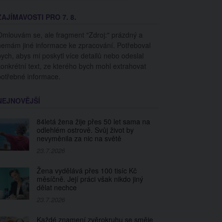
ZAJÍMAVOSTI PRO 7. 8.
Omlouvám se, ale fragment "Zdroj:" prázdný a
nemám jiné informace ke zpracování. Potřeboval
bych, abys mi poskytl více detailů nebo odeslal
konkrétní text, ze kterého bych mohl extrahovat
potřebné informace.
NEJNOVĚJŠÍ
84letá žena žije přes 50 let sama na
odlehlém ostrově. Svůj život by
nevyměnila za nic na světě
23.7.2026
Žena vydělává přes 100 tisíc Kč
měsíčně. Její práci však nikdo jiný
dělat nechce
23.7.2026
Každé znamení zvěrokruhu se směje