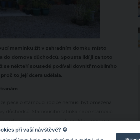
noucí maminku žít v zahradním domku místo
la do domova důchodců. Spousta lidí ji za toto
 se někteří sousedé podívali dovnitř mobilního
proč to její dcera udělala.
stranám
že péče o stárnoucí rodiče nemusí být omezena
ovy důchodců. Stárnoucího tatínka nebo stárnoucí
irujte se nápadem jedné dcery, která přišla se
kies při vaší návštěvě? 🍪
je oběma stranám.
Přijmou
o vás můžeme tento web vylepšovat a nabízet vám