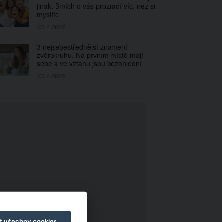
jinak. Smích o vás prozradí víc, než si
myslíte
23.7.2026
3 nejsebestřednější znamení
zvěrokruhu. Na prvním místě mají
sebe a ve vztahu jsou bezohlední
23.7.2026
t všechny cookies