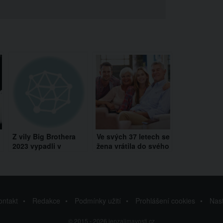
Z vily Big Brothera
Ve svých 37 letech se
2023 vypadli v
žena vrátila do svého
sobotu 16. prosince
dětského pokojíčku.
tři soutěžící. Je to ale
Proč začala znovu žít
podezřelé
s rodiči?
ontakt
Redakce
Podmínky užití
Prohlášení cookies
Nas
© 2015 - 2026 jenzajimavosti.cz