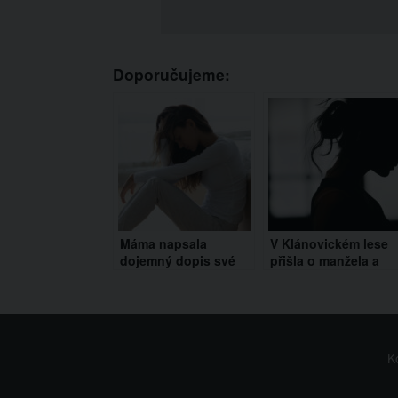
Doporučujeme:
Máma napsala
V Klánovickém lese
dojemný dopis své
přišla o manžela a
nenarozené dceři:
dcerku. Nyní se
Přišla o ni při
rozhodla promluvit
samovolném potratu
K