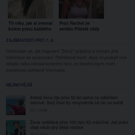
Tři triky, jak si omotat
Proč Rachel ze
kolem prstu každého
seriálu Přátelé vždy
chlapa. Bude po vás
prosvítaly bradavky?
ZAJÍMAVOSTI PRO 7. 8.
šílet!
Herečka prozradila
drsnou pravdu!
Omlouvám se, ale fragment "Zdroj:" prázdný a nemám jiné
informace ke zpracování. Potřeboval bych, abys mi poskytl více
detailů nebo odeslal konkrétní text, ze kterého bych mohl
extrahovat potřebné informace.
NEJNOVĚJŠÍ
84letá žena žije přes 50 let sama na odlehlém
ostrově. Svůj život by nevyměnila za nic na světě
23.7.2026
Žena vydělává přes 100 tisíc Kč měsíčně. Její práci
však nikdo jiný dělat nechce
23.7.2026