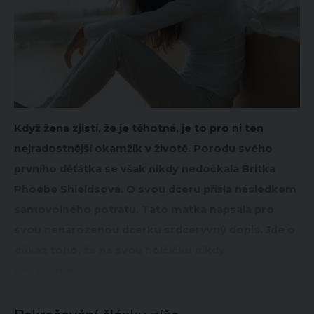
Když žena zjistí, že je těhotná, je to pro ni ten
nejradostnější okamžik v životě. Porodu svého
prvního děťátka se však nikdy nedočkala Britka
Phoebe Shieldsová. O svou dceru přišla následkem
samovolného potratu. Tato matka napsala pro
svou nenarozenou dcerku srdceryvný dopis. Jde o
důkaz toho, že na svou holčičku nikdy
nezapomene.