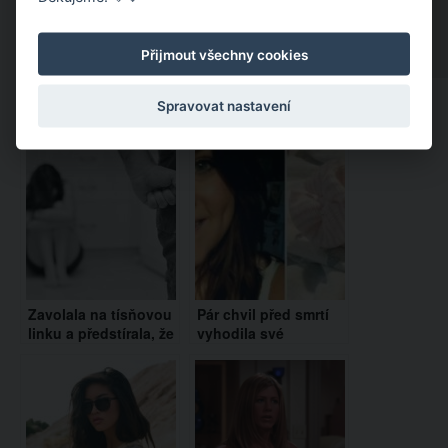
Přijmout všechny cookies
Spravovat nastavení
Doporučujeme:
Zavolala na tísňovou
Pár chvil před smrtí
linku a předstírala, že
vyhodila své
si chce objednat
novorozeně z okna.
pizzu. Byla to skrytá
Až se dozvíte proč,
prosba o pomoc!
tak nezastavíte pláč…