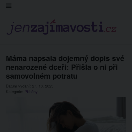
Skip
Kontakt
Prohláš
Redakc
to
cookies
content
Máma napsala dojemný dopis své
nenarozené dceři: Přišla o ni při
samovolném potratu
Datum vydání: 27. 10. 2023
Kategorie:
Příběhy