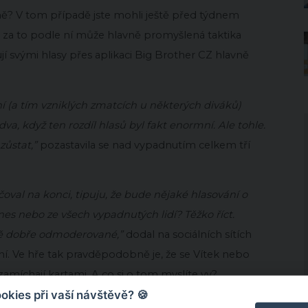
lně? V tom případě jste mohli ještě před týdnem
 že za to podle ní může hlavně promyšlená taktika
ují svými hlasy přes aplikaci Big Brother CZ hlavně
 (a tím vzniklých zmatcích u některých diváků)
a, když ten rozdíl hlasů byl fakt enormní. Ale tohle.
zůstat,”
pozastavila se nad vypadnutím celkem tří
ačoval na konci, tipuju, že bude nějaké hlasování o
es nebo ze všech vypadnutých lidí? Těžko říct.
ně dobře odmoderované,”
dodal na sociálních sítích
ní. Ve hře tak pravděpodobně je, že se Vítek nebo
 zamíchají kartami. A co si o tom myslíte vy?
kies při vaší návštěvě? 🍪
.cz
,
Betarena.cz