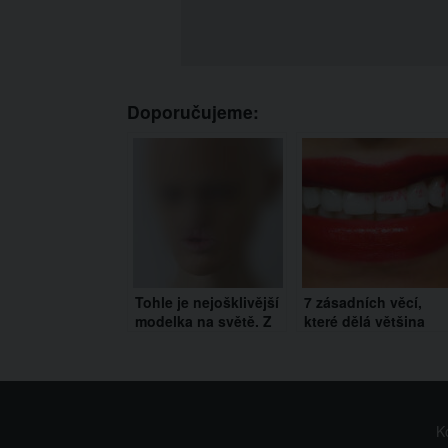
Doporučujeme:
Tohle je nejošklivější
7 zásadních věcí,
modelka na světě. Z
které dělá většina
jejího vzhledu
žen, ale mužům
nebudete moct
přijdou odporné. A
usnout!
ani to nemusí říkat!
K