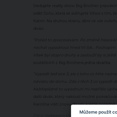
Sledujete reality show Big Brother pravide
vidět Soňu, která se svěřujete Vítovi s tím,
Katrin. Na druhou stranu, dění ve vile ovlivň
diváci.
“Pořád to zpracovávám. Po změně hlasování
nechat vypadnout hned tři lidi… Pochopím dv
Vítek byl stopro druhý a zasloužil by si ještě 
soutěžících z Big Brothera jedna divačka.
“Vypadli teď sice 3, ale z toho co Míra nazn
návratu do domu. Zda z těch 3 co vypadli dn
Každopádně to vypadnutí mi nepřišlo úpl
další divák, který nakousl možné pokračová
Karolína vrátí znovu do vily a ještě pořádně
Můžeme použít coo
Zdroj:
Instagram.com/bigbrothercs
,
Tv.nova