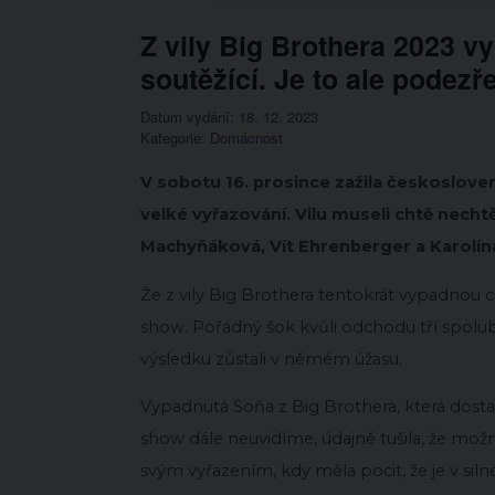
Z vily Big Brothera 2023 vy
soutěžící. Je to ale podezř
Datum vydání: 18. 12. 2023
Kategorie:
Domácnost
V sobotu 16. prosince zažila českoslove
velké vyřazování. Vilu museli chtě nechtě
Machyňáková, Vít Ehrenberger a Karolín
Že z vily Big Brothera tentokrát vypadnou cel
show. Pořádný šok kvůli odchodu tří spolubydl
výsledku zůstali v němém úžasu.
Vypadnutá Soňa z Big Brothera, která dostal
show dále neuvidíme, údajně tušila, že mož
svým vyřazením, kdy měla pocit, že je v sil