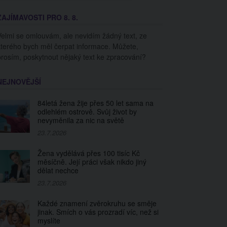
ZAJÍMAVOSTI PRO 8. 8.
Velmi se omlouvám, ale nevidím žádný text, ze
kterého bych měl čerpat informace. Můžete,
prosím, poskytnout nějaký text ke zpracování?
NEJNOVĚJŠÍ
84letá žena žije přes 50 let sama na
odlehlém ostrově. Svůj život by
nevyměnila za nic na světě
23.7.2026
Žena vydělává přes 100 tisíc Kč
měsíčně. Její práci však nikdo jiný
dělat nechce
23.7.2026
Každé znamení zvěrokruhu se směje
jinak. Smích o vás prozradí víc, než si
myslíte