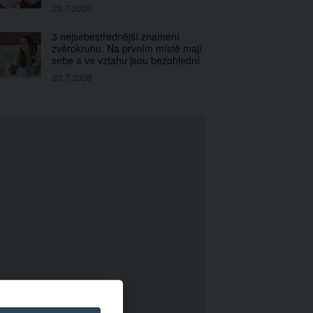
23.7.2026
3 nejsebestřednější znamení
zvěrokruhu. Na prvním místě mají
sebe a ve vztahu jsou bezohlední
23.7.2026