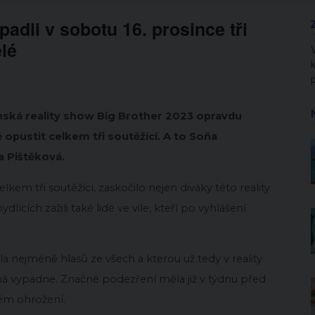
padli v sobotu 16. prosince tři
elé
nská reality show Big Brother 2023 opravdu
 opustit celkem tři soutěžící. A to Soňa
a Pištěková.
kem tři soutěžící, zaskočilo nejen diváky této reality
ících zažili také lidé ve vile, kteří po vyhlášení
a nejméně hlasů ze všech a kterou už tedy v reality
ná vypadne. Značné podezření měla již v týdnu před
ném ohrožení.