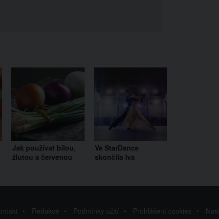
Jak používat bílou,
Ve StarDance
žlutou a červenou
skončila Iva
cibuli? Rozdíl není
Kubelková. Lidé se
jenom v barvě
rozčilují, že měla
soutěž vyhrát
ontakt
Redakce
Podmínky užití
Prohlášení cookies
Nas