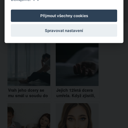
Přijmout všechny cookies
Spravovat nastavení
Doporučujeme:
Vrah jeho dcery se
Jejich 12letá dcera
mu smál u soudu do
umřela. Když zjistili,
tváře. Koukněte se,
co je napsané na
jak zdrcený otec
zadní straně jejího
zareagoval…
zrcadla, zůstali v
šoku!