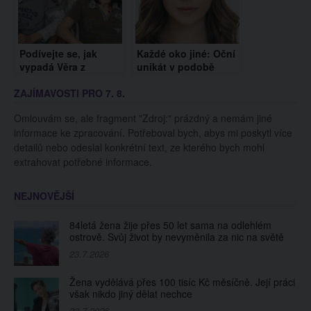
Podívejte se, jak
Každé oko jiné: Oční
vypadá Věra z
unikát v podobě
Výměny manželek
heterochromie mají
ZAJÍMAVOSTI PRO 7. 8.
dnes. Vzpomínáte si
pouhá dvě procenta
na ni?
lidí
Omlouvám se, ale fragment "Zdroj:" prázdný a nemám jiné
informace ke zpracování. Potřeboval bych, abys mi poskytl více
detailů nebo odeslal konkrétní text, ze kterého bych mohl
extrahovat potřebné informace.
NEJNOVĚJŠÍ
84letá žena žije přes 50 let sama na odlehlém
ostrově. Svůj život by nevyměnila za nic na světě
23.7.2026
Žena vydělává přes 100 tisíc Kč měsíčně. Její práci
však nikdo jiný dělat nechce
23.7.2026