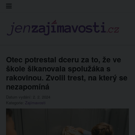
Skip
Kontakt
Prohláš
Redakc
to
cookies
content
Otec potrestal dceru za to, že ve
škole šikanovala spolužáka s
rakovinou. Zvolil trest, na který se
nezapomíná
Datum vydání: 2. 2. 2024
Kategorie:
Zajímavosti