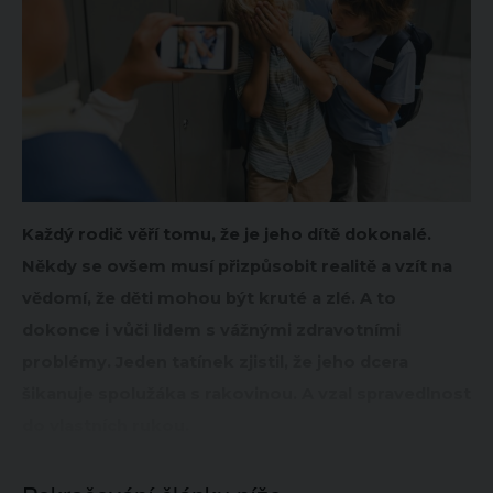
Každý rodič věří tomu, že je jeho dítě dokonalé.
Někdy se ovšem musí přizpůsobit realitě a vzít na
vědomí, že děti mohou být kruté a zlé. A to
dokonce i vůči lidem s vážnými zdravotními
problémy. Jeden tatínek zjistil, že jeho dcera
šikanuje spolužáka s rakovinou. A vzal spravedlnost
do vlastních rukou.