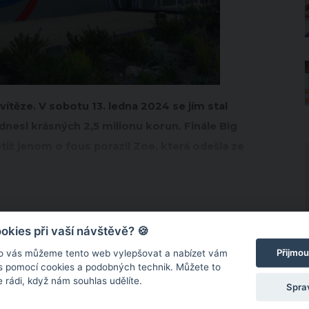
těze. V sobotu 13. ledna 2024 se jím stal
 odnesl krásných 2,5 milionu korun. Finále Big
tiž jenom o fous porazil Zoe, která odešla ze
kies při vaší návštěvě? 🍪
Přijmou
o vás můžeme tento web vylepšovat a nabízet vám
 s pomocí cookies a podobných technik. Můžete to
 rádi, když nám souhlas udělíte.
Spra