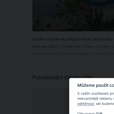
Česko-slovenský Big Brother má svého ví
Standa Liška z Čelákovic, který si z vily
Brothera bylo hodně napínavé. Standa to
soutěže velmi rozladěná.
Pokračování článku níže...
Můžeme použít coo
S vaším souhlasem pr
relevantnější reklamu
odmítnout
, ale budeme
Děkujeme! 💚💙