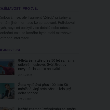
ZAJÍMAVOSTI PRO 7. 8.
Omlouvám se, ale fragment "Zdroj:" prázdný a
nemám jiné informace ke zpracování. Potřeboval
bych, abys mi poskytl více detailů nebo odeslal
konkrétní text, ze kterého bych mohl extrahovat
potřebné informace.
NEJNOVĚJŠÍ
84letá žena žije přes 50 let sama na
odlehlém ostrově. Svůj život by
nevyměnila za nic na světě
23.7.2026
Žena vydělává přes 100 tisíc Kč
měsíčně. Její práci však nikdo jiný
dělat nechce
23.7.2026
Každé znamení zvěrokruhu se směje