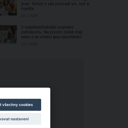
jinak. Smích o vás prozradí víc, než si
myslíte
23.7.2026
3 nejsebestřednější znamení
zvěrokruhu. Na prvním místě mají
sebe a ve vztahu jsou bezohlední
23.7.2026
t všechny cookies
vovat nastavení