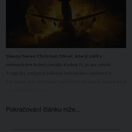
Slavný herec Christian Oliver, který zářil v
německém krimi seriálu Kobra 11, je po smrti.
Tragicky zahynul během leteckého neštěstí v
Karibiku, a to bohužel i se svými dcerami, které vzal
na vyhlídkový let.
Pokračování článku níže...