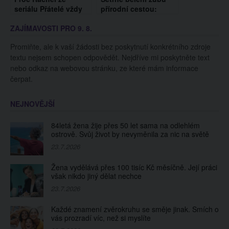
seriálu Přátelé vždy
přírodní cestou:
prosvítaly bradavky?
Tohle můžete klidně
ZAJÍMAVOSTI PRO 9. 8.
Herečka prozradila
vyzkoušet i doma
drsnou pravdu!
Promiňte, ale k vaší žádosti bez poskytnutí konkrétního zdroje
textu nejsem schopen odpovědět. Nejdříve mi poskytněte text
nebo odkaz na webovou stránku, ze které mám informace
čerpat.
NEJNOVĚJŠÍ
84letá žena žije přes 50 let sama na odlehlém
ostrově. Svůj život by nevyměnila za nic na světě
23.7.2026
Žena vydělává přes 100 tisíc Kč měsíčně. Její práci
však nikdo jiný dělat nechce
23.7.2026
Každé znamení zvěrokruhu se směje jinak. Smích o
vás prozradí víc, než si myslíte