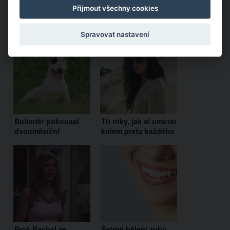
Přijmout všechny cookies
Doporučujeme:
Spravovat nastavení
Bulteriér pokousal
Tři triky, jak si omotat
dvouměsíční
kolem prstu každého
holčičku. Miminko
chlapa. Bude po vás
bohužel nepřežilo
šílet!
Proč Rachel ze
Šetrné bělení zubů