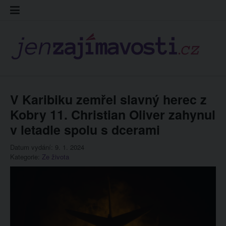
Skip
Kontakt
Prohláš
Redakc
to
cookies
content
V Karibiku zemřel slavný herec z
Kobry 11. Christian Oliver zahynul
v letadle spolu s dcerami
Datum vydání: 9. 1. 2024
Kategorie:
Ze života