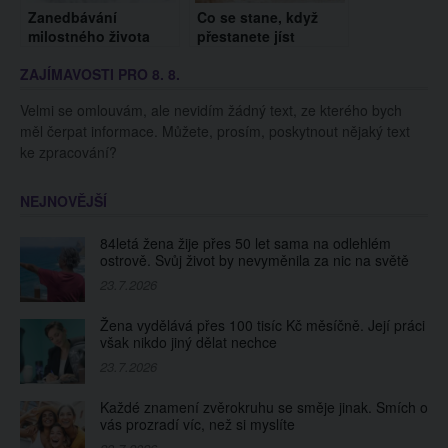
Zanedbávání
Co se stane, když
milostného života
přestanete jíst
může u žen vyústit až
chleba? Vaše tělo
ZAJÍMAVOSTI PRO 8. 8.
ke zdravotním
vám poděkuje
komplikacím. Tohle
Velmi se omlouvám, ale nevidím žádný text, ze kterého bych
nepodceňujte
měl čerpat informace. Můžete, prosím, poskytnout nějaký text
ke zpracování?
NEJNOVĚJŠÍ
84letá žena žije přes 50 let sama na odlehlém
ostrově. Svůj život by nevyměnila za nic na světě
23.7.2026
Žena vydělává přes 100 tisíc Kč měsíčně. Její práci
však nikdo jiný dělat nechce
23.7.2026
Každé znamení zvěrokruhu se směje jinak. Smích o
vás prozradí víc, než si myslíte