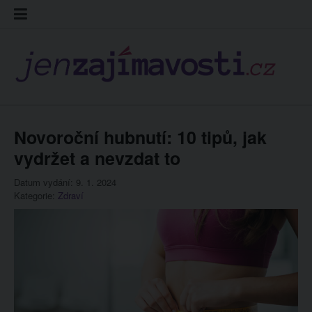
Skip
Kontakt
Prohláš
Redakc
to
cookies
content
Novoroční hubnutí: 10 tipů, jak
vydržet a nevzdat to
Datum vydání: 9. 1. 2024
Kategorie:
Zdraví