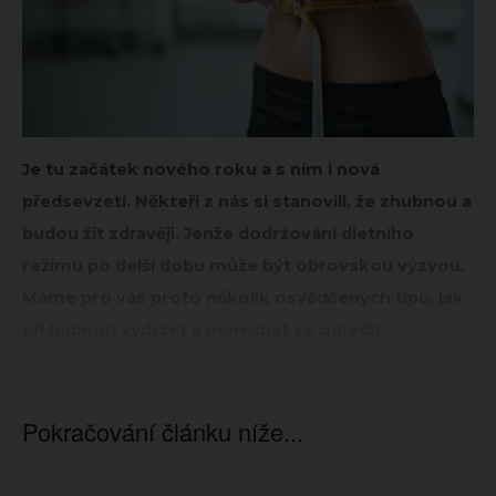
Je tu začátek nového roku a s ním i nová
předsevzetí. Někteří z nás si stanovili, že zhubnou a
budou žít zdravěji. Jenže dodržování dietního
režimu po delší dobu může být obrovskou výzvou.
Máme pro vás proto několik osvědčených tipů, jak
při hubnutí vydržet a nenechat se odradit
překážkami.
Pokračování článku níže...