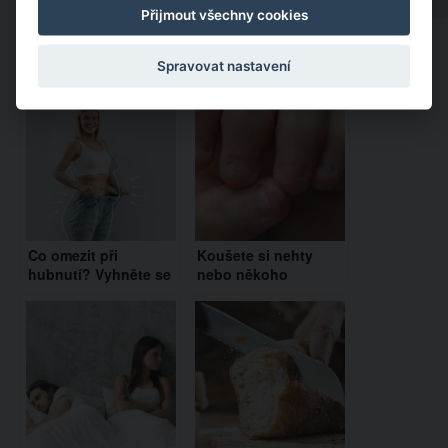
Přijmout všechny cookies
Doporučujeme:
Spravovat nastavení
Co omezit při
Koušete si nehty
hubnutí? Vyhněte se
nebo někoho
těmto potravinám
takového znáte?
Budete se divit, co to
vypovídá o osobnosti
člověka!